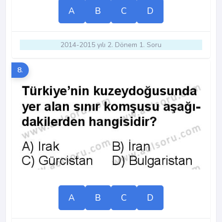
A
B
C
D
2014-2015 yılı 2. Dönem 1. Soru
8.
A
B
C
D