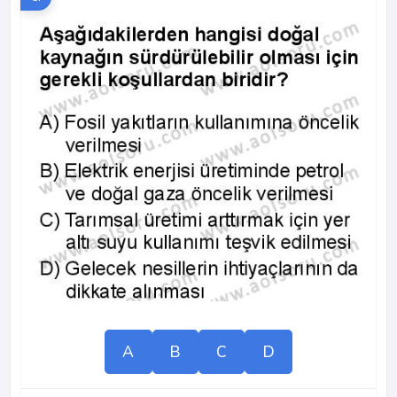
A
B
C
D