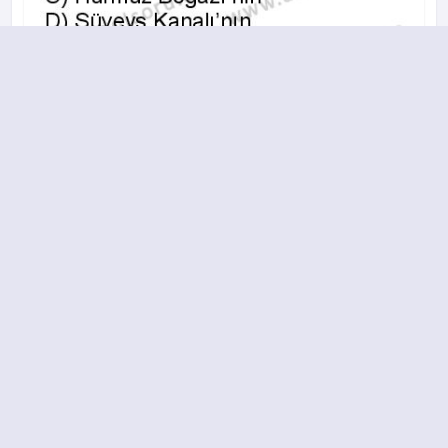
A
B
C
D
2017-2018 yılı 2. Dönem 11. Soru
14.