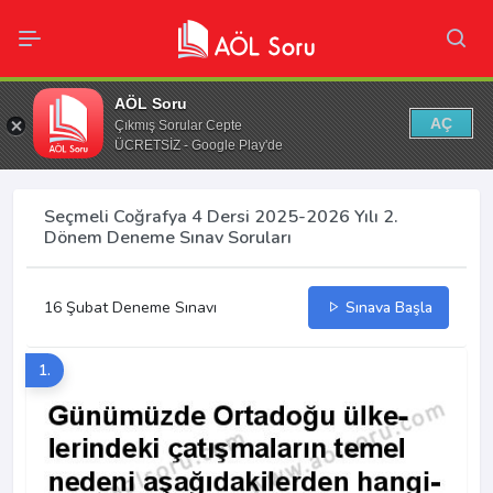
AÖL Soru
AÇ
Çıkmış Sorular Cepte
ÜCRETSİZ - Google Play'de
Seçmeli Coğrafya 4 Dersi 2025-2026 Yılı 2.
Dönem Deneme Sınav Soruları
16 Şubat Deneme Sınavı
Sınava Başla
1.