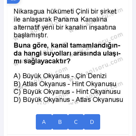
A
B
C
D