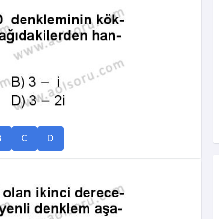
B
C
D