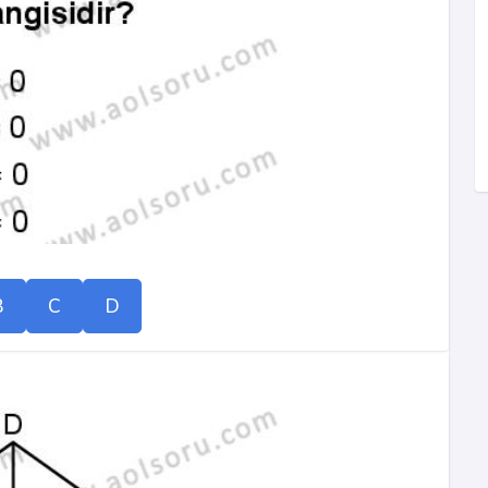
B
C
D