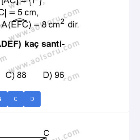
B
C
D