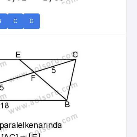
B
C
D