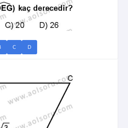
B
C
D