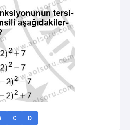
B
C
D