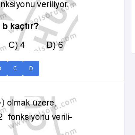
B
C
D