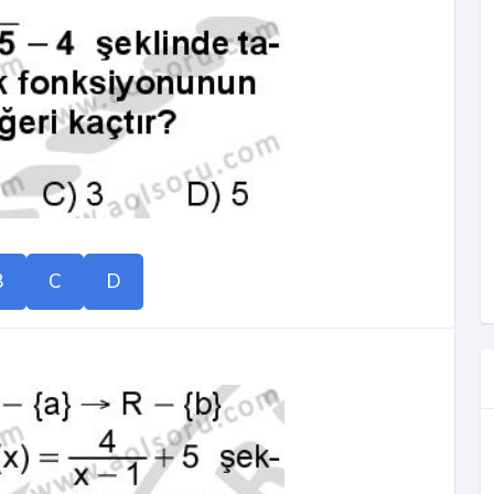
B
C
D