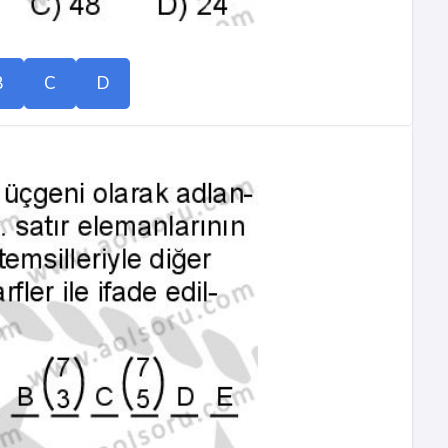
B
C
D