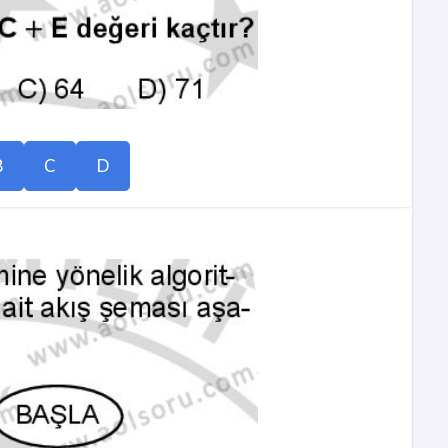
B
C
D