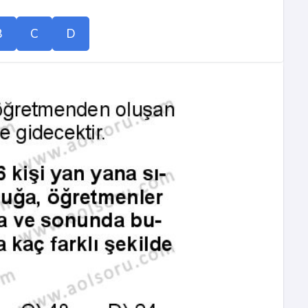
B
C
D