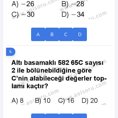
A
B
C
D
5.