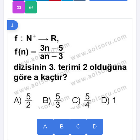
1.
A
B
C
D