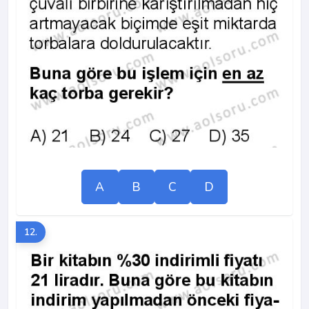
A
B
C
D
12.