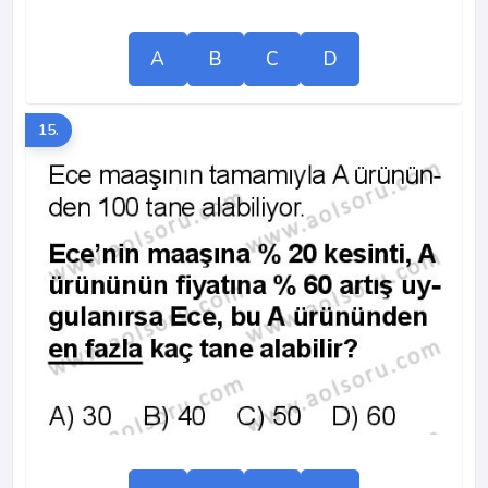
A
B
C
D
15.