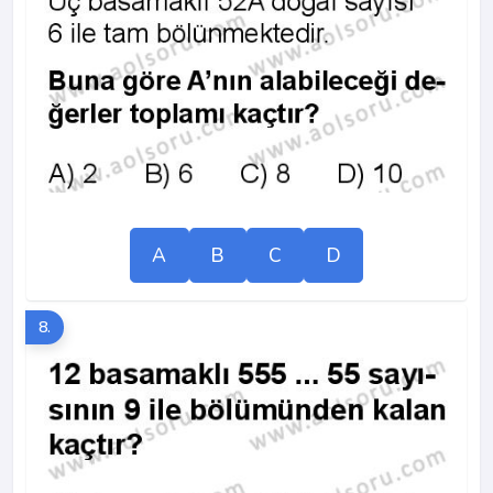
A
B
C
D
8.