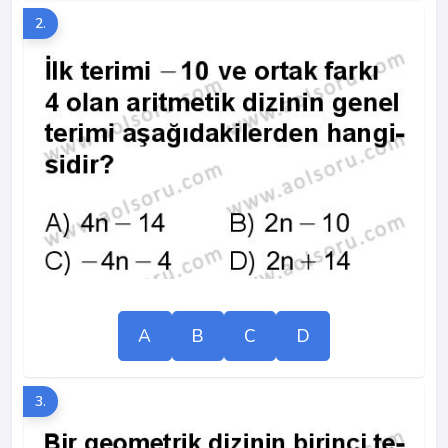
2.
A
B
C
D
3.