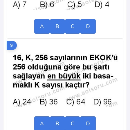
A
B
C
D
9.
A
B
C
D