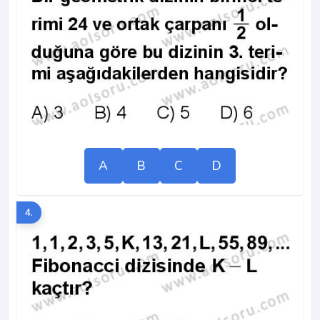
A
B
C
D
4.