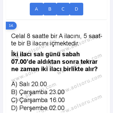
A
B
C
D
14.