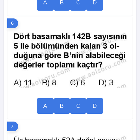
A
B
C
D
6.
A
B
C
D
7.