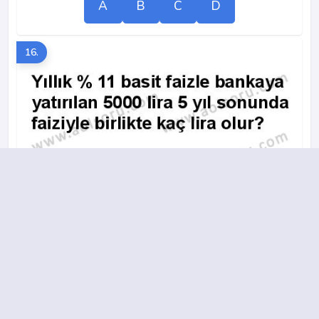
A
B
C
D
16.
A
B
C
D
17.