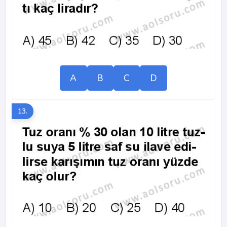
A
B
C
D
13.