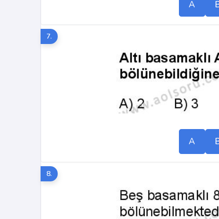
A
7.
A
8.