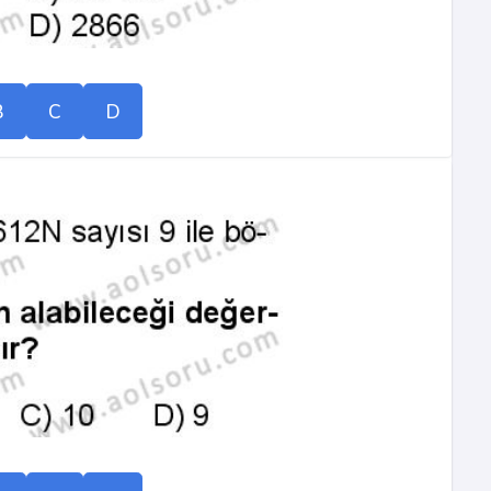
B
C
D