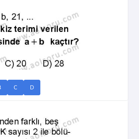
B
C
D