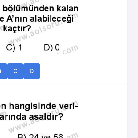
B
C
D