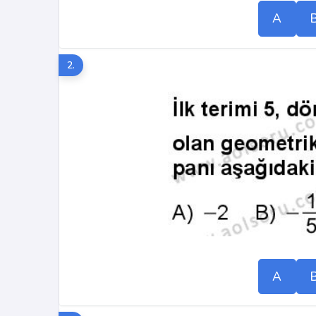
A
2.
A