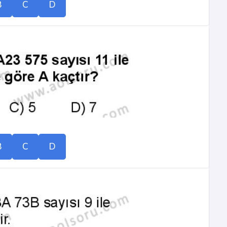
B
C
D
B
C
D