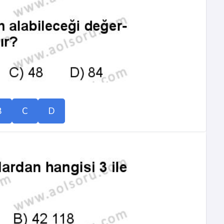
B
C
D