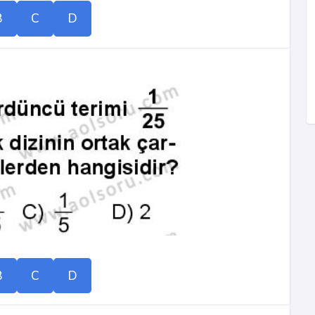
B
C
D
B
C
D