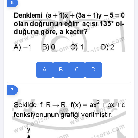
6.
A
B
C
D
7.