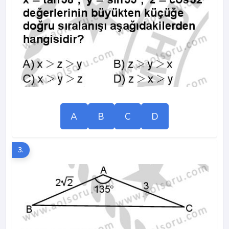
A
B
C
D
3.