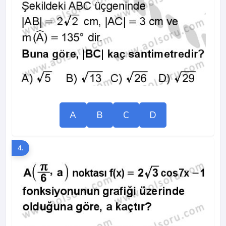
A
B
C
D
4.