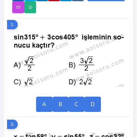
1.
A
B
C
D
2.