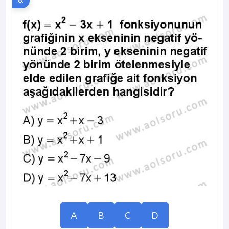
8.
A
B
C
D