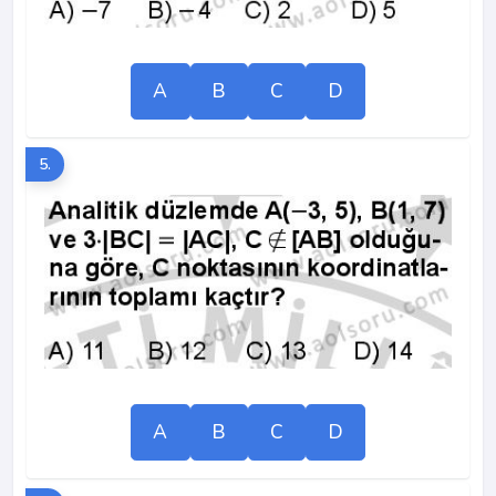
A
B
C
D
5.
A
B
C
D