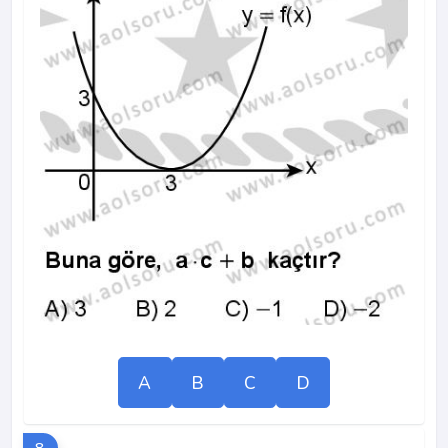
A
B
C
D