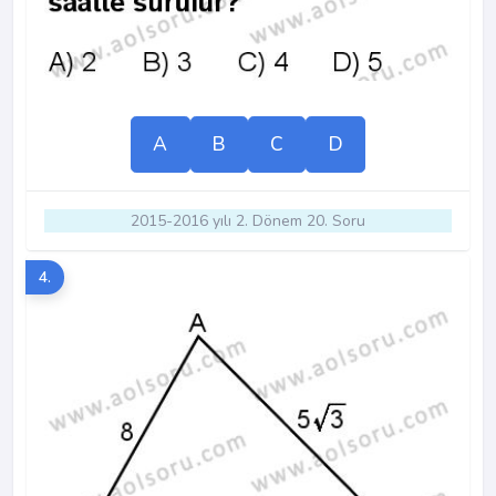
A
B
C
D
2015-2016 yılı 2. Dönem 20. Soru
4.