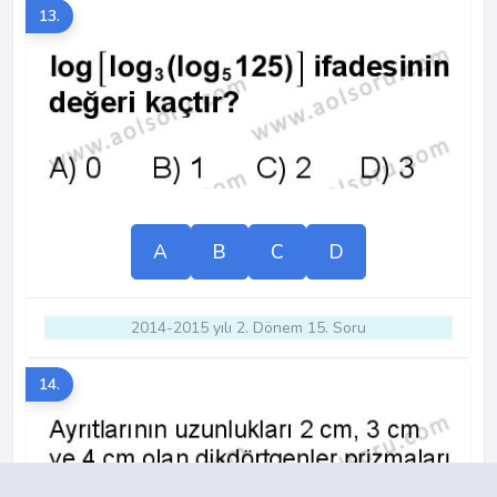
13.
A
B
C
D
2014-2015 yılı 2. Dönem 15. Soru
14.