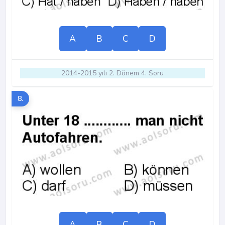
A
B
C
D
2014-2015 yılı 2. Dönem 4. Soru
8.
A
B
C
D