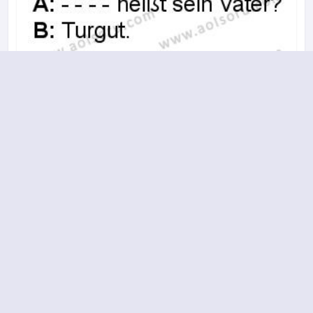
A
B
C
D
2017-2018 yılı 2. Dönem 2. Soru
17.