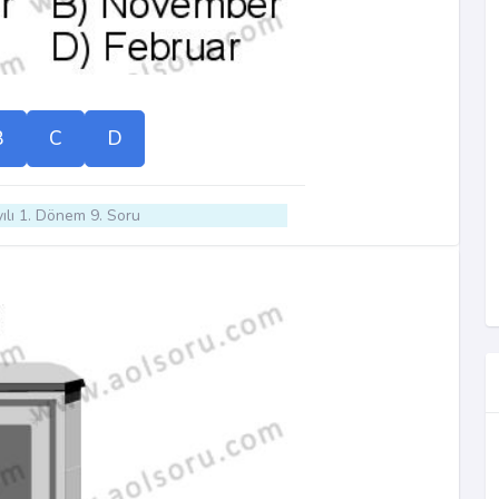
B
C
D
ılı 1. Dönem 9. Soru