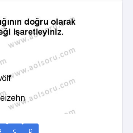
B
C
D