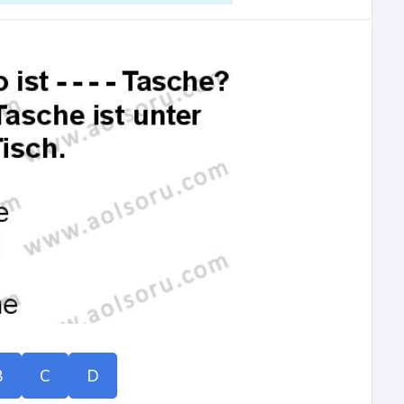
B
C
D