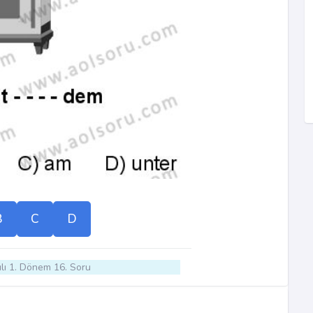
B
C
D
lı 1. Dönem 16. Soru