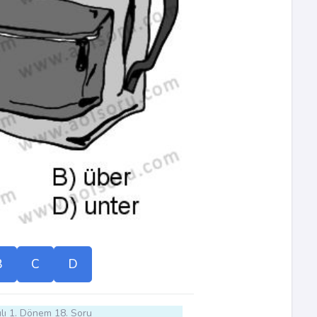
B
C
D
lı 1. Dönem 18. Soru