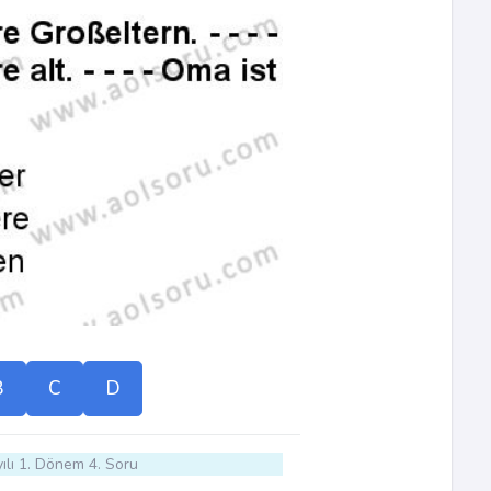
B
C
D
ılı 1. Dönem 4. Soru