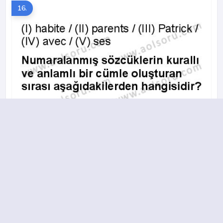
16.
A
B
C
D