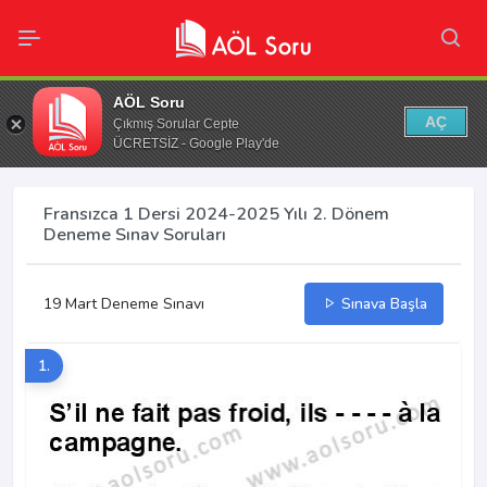
AÖL Soru
AÇ
Çıkmış Sorular Cepte
ÜCRETSİZ - Google Play'de
Fransızca 1 Dersi 2024-2025 Yılı 2. Dönem
Deneme Sınav Soruları
19 Mart Deneme Sınavı
Sınava Başla
1.