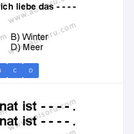
B
C
D