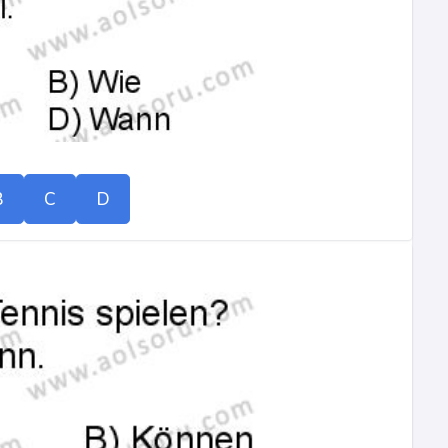
B
C
D