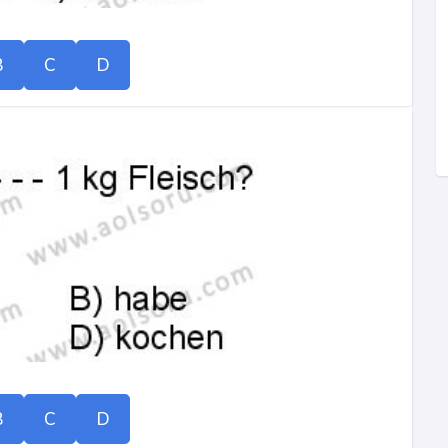
B
C
D
B
C
D