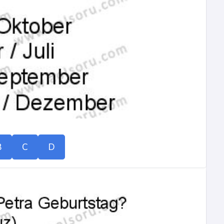
B
C
D