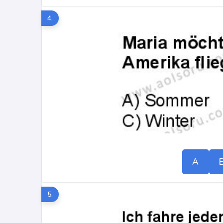
4.
A
5.