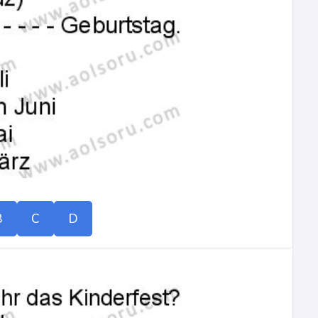
B
C
D