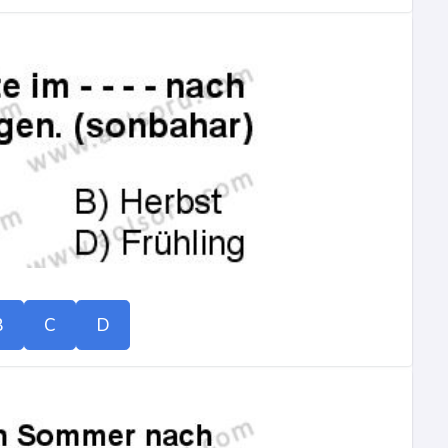
B
C
D