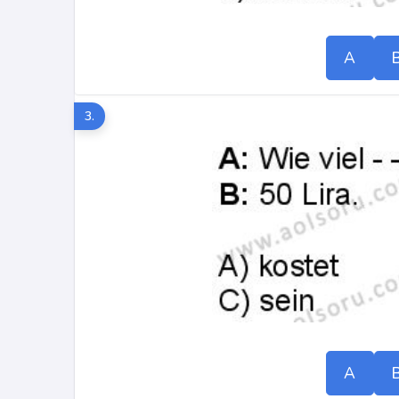
A
3.
A