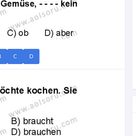
B
C
D