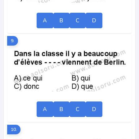
A
B
C
D
9.
A
B
C
D
10.