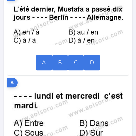
A
B
C
D
8.