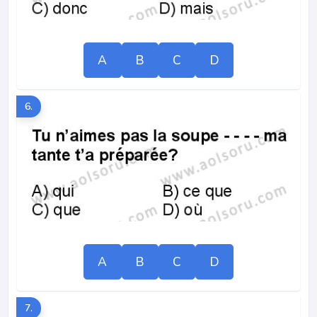
A
B
C
D
6.
A
B
C
D
7.