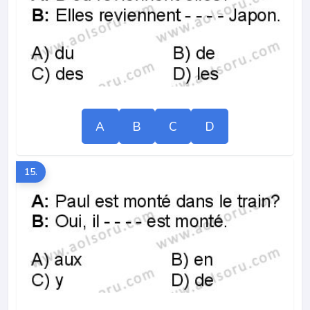
A
B
C
D
15.