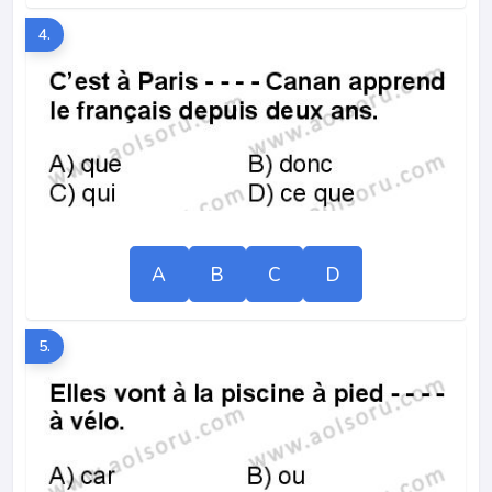
4.
A
B
C
D
5.