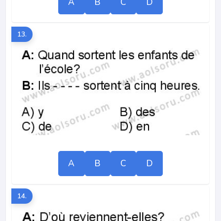
A
B
C
D
13.
A
B
C
D
14.