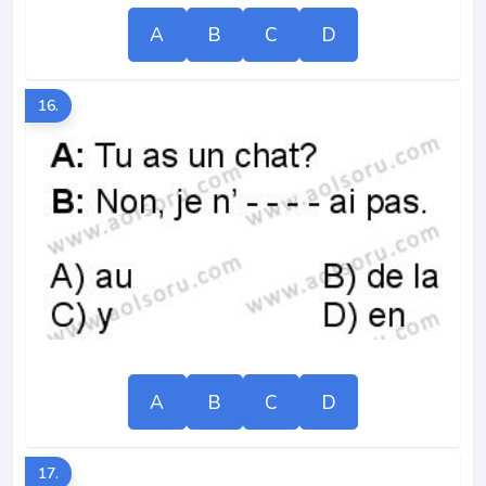
A
B
C
D
16.
A
B
C
D
17.