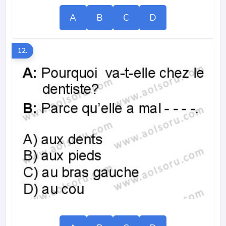
A
B
C
D
12.