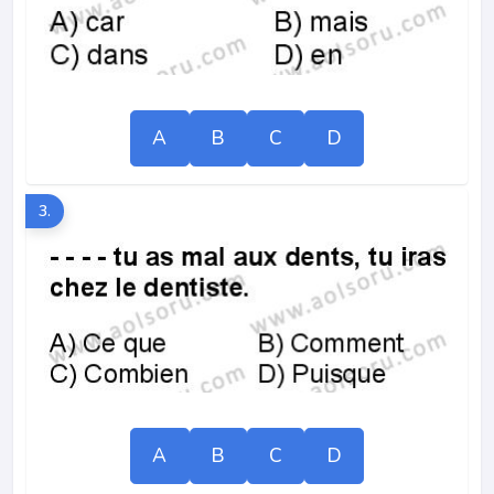
A
B
C
D
3.
A
B
C
D