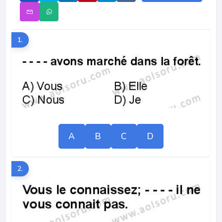
1.
A
B
C
D
2.