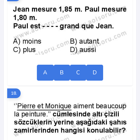
A
B
C
D
18.