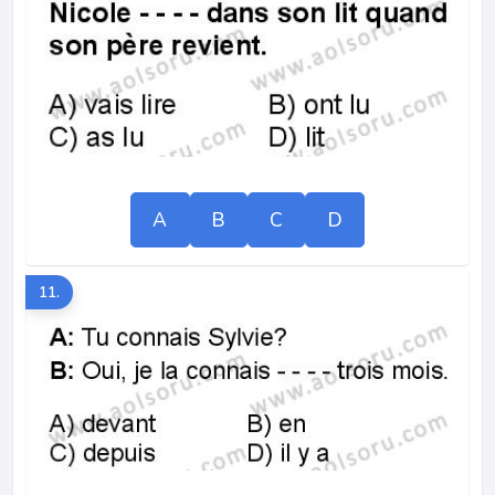
A
B
C
D
11.