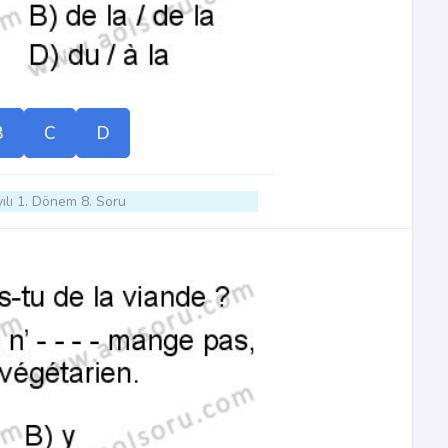
B
C
D
ılı 1. Dönem 8. Soru