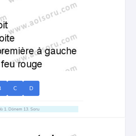
B
C
D
lı 1. Dönem 13. Soru