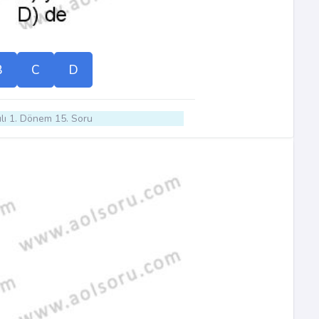
B
C
D
lı 1. Dönem 15. Soru