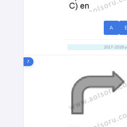
A
2017-2018 yı
7.