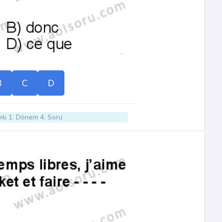
B
C
D
ılı 1. Dönem 4. Soru