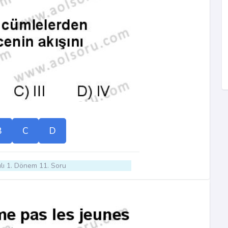
B
C
D
lı 1. Dönem 11. Soru