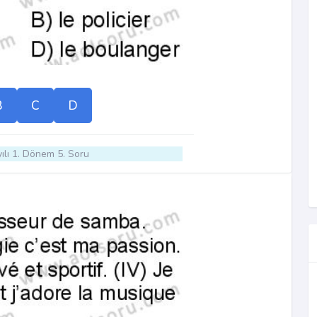
B
C
D
ılı 1. Dönem 5. Soru