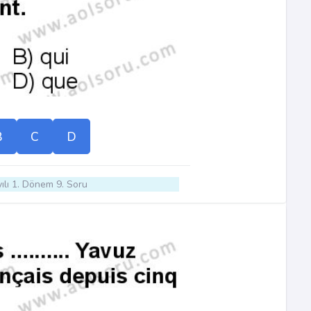
B
C
D
ılı 1. Dönem 9. Soru