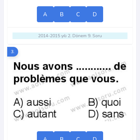
A
B
C
D
2014-2015 yılı 2. Dönem 9. Soru
3.
A
B
C
D