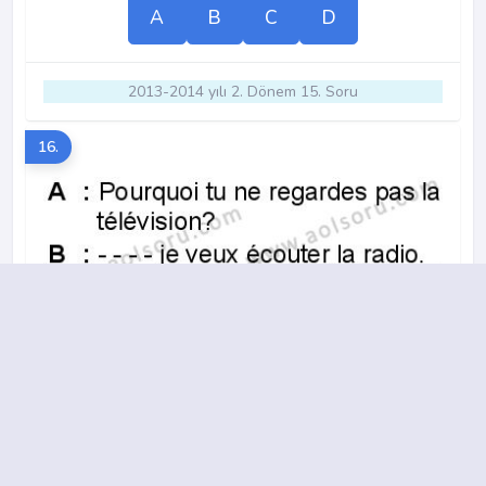
A
B
C
D
2013-2014 yılı 2. Dönem 15. Soru
16.
A
B
C
D