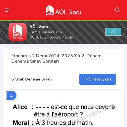
AÖL Soru
AÇ
Çıkmış Sorular Cepte
ÜCRETSİZ - Google Play'de
Fransızca 2 Dersi 2024-2025 Yılı 2. Dönem
Deneme Sınav Soruları
6 Ocak Deneme Sınavı
Sınava Başla
1.