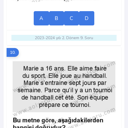
A
B
C
D
2023-2024 yılı 2. Dönem 9. Soru
10.