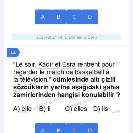
A
B
C
D
2023-2024 yılı 2. Dönem 2. Soru
13.
A
B
C
D