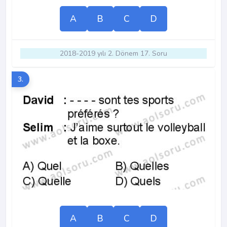
A
B
C
D
2018-2019 yılı 2. Dönem 17. Soru
3.
A
B
C
D