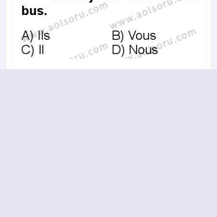
A
B
C
D
2015-2016 yılı 1. Dönem 1. Soru
16.