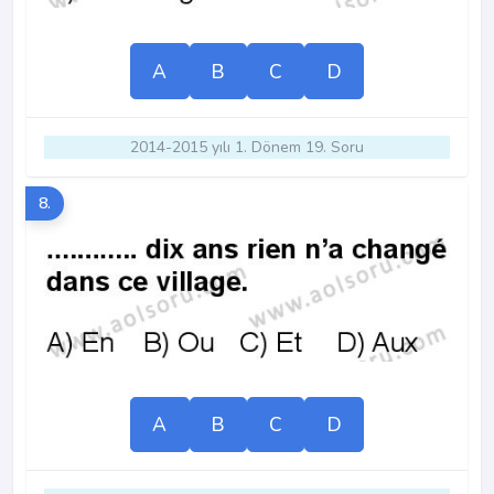
A
B
C
D
2014-2015 yılı 1. Dönem 19. Soru
8.
A
B
C
D