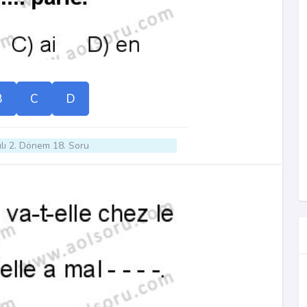
B
C
D
lı 2. Dönem 18. Soru