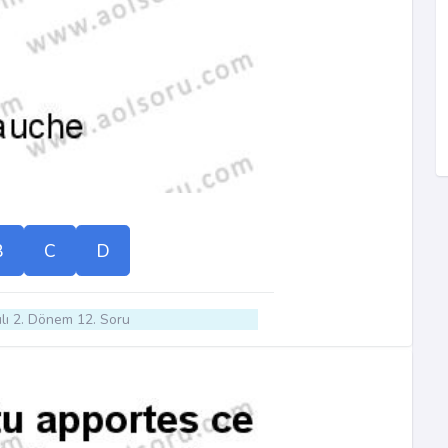
B
C
D
lı 2. Dönem 12. Soru