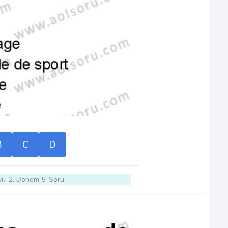
B
C
D
ılı 2. Dönem 5. Soru