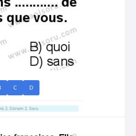
B
C
D
ılı 2. Dönem 2. Soru