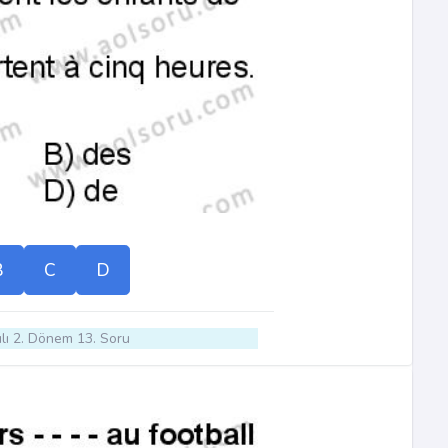
B
C
D
lı 2. Dönem 13. Soru