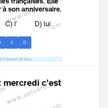
B
C
D
lı 2. Dönem 14. Soru