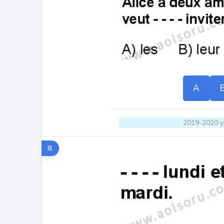
A
2019-2020 yı
8.