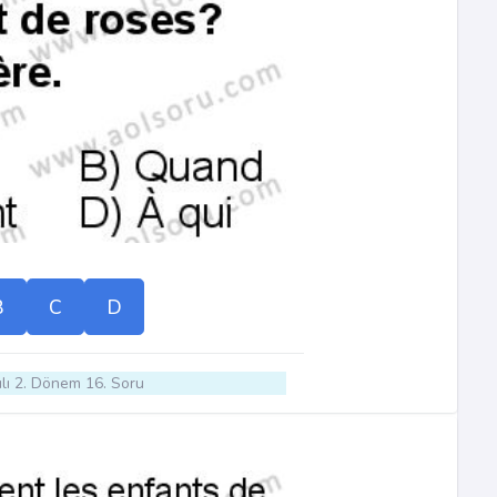
B
C
D
lı 2. Dönem 16. Soru