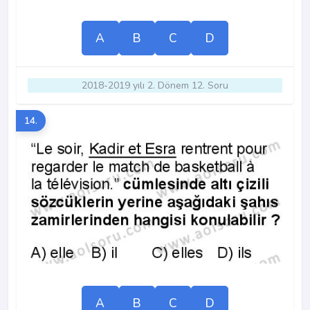
A
B
C
D
2018-2019 yılı 2. Dönem 12. Soru
14.
A
B
C
D