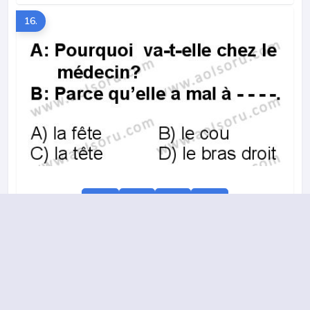
16.
A
B
C
D
2015-2016 yılı 2. Dönem 12. Soru
17.