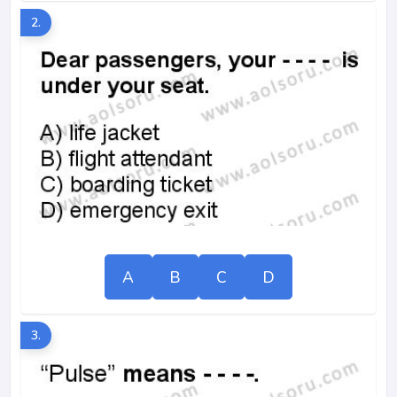
2.
A
B
C
D
3.