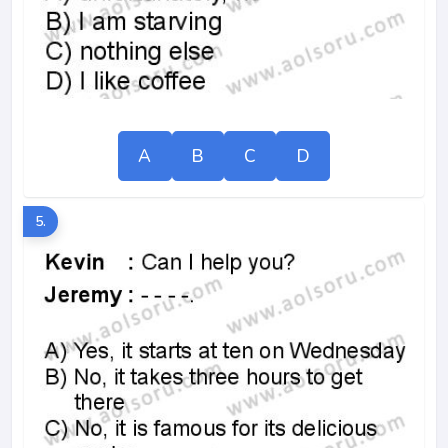
A
B
C
D
5.