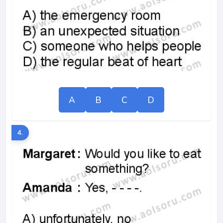
A
B
C
D
4.