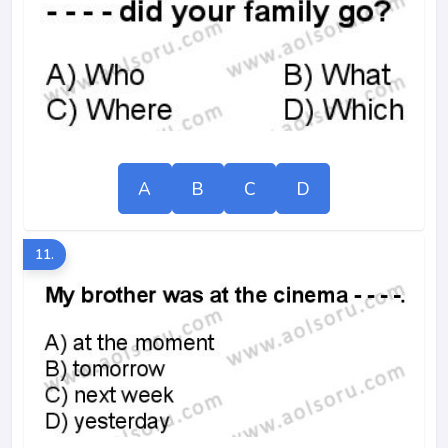
A
B
C
D
11.