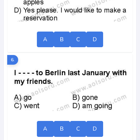
A
B
C
D
6.
A
B
C
D