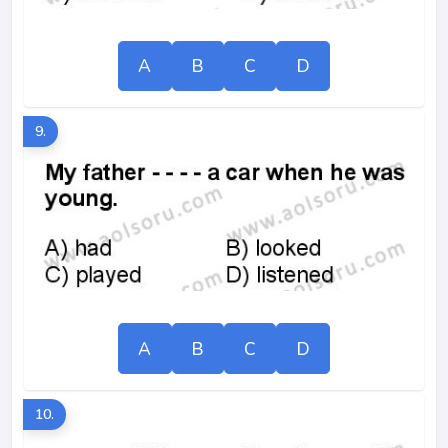
A
B
C
D
9.
A
B
C
D
10.