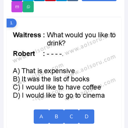
1.
A
B
C
D