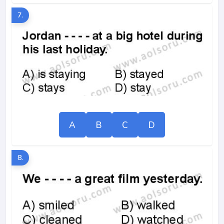
7.
A
B
C
D
8.