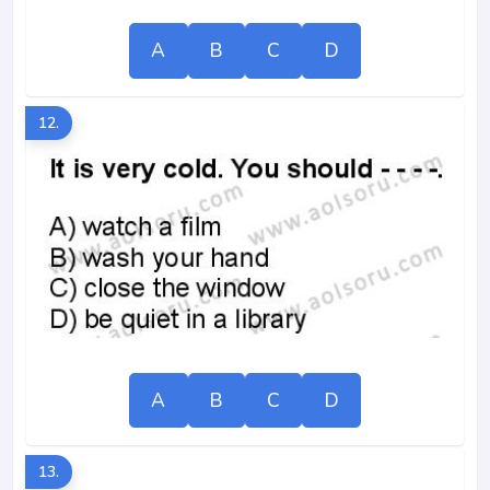
A
B
C
D
12.
A
B
C
D
13.