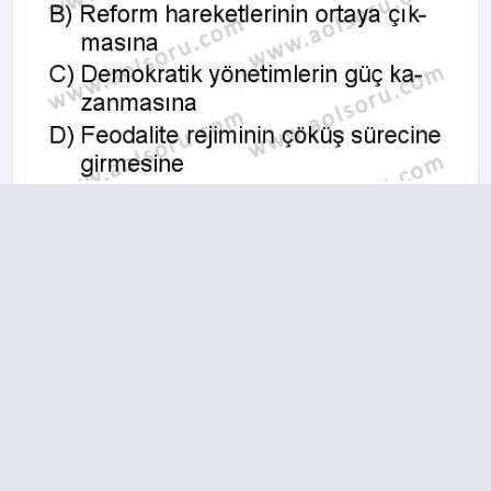
A
B
C
D
8.