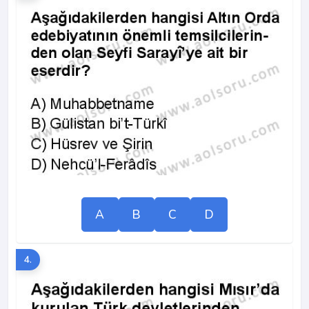
A
B
C
D
4.