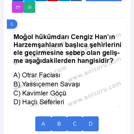
1.
A
B
C
D