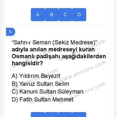
A
B
C
D
6.