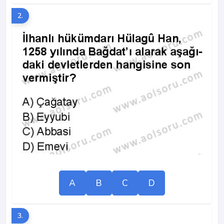
2.
A
B
C
D
3.