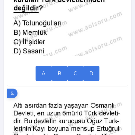
A
B
C
D
5.