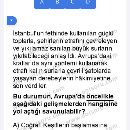
A
B
C
D
7.