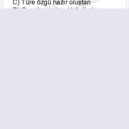
A
B
C
D
15.