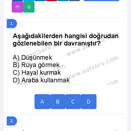
1.
A
B
C
D
2.