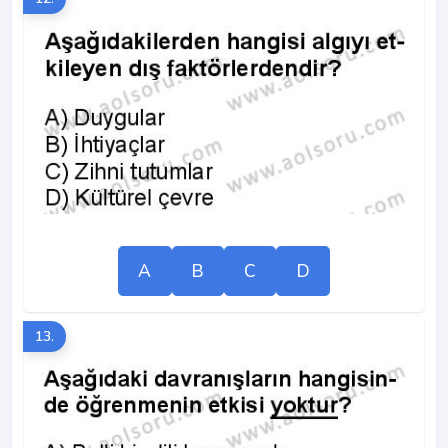
A
B
C
D
13.