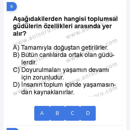
9.
A
B
C
D