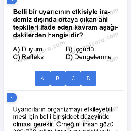
A
B
C
D
7.