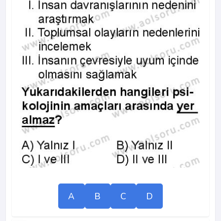
A
B
C
D