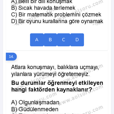
A
B
C
D
14.