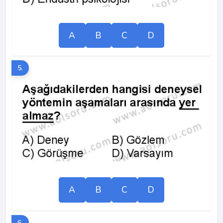
A
B
C
D
5.
A
B
C
D
6.