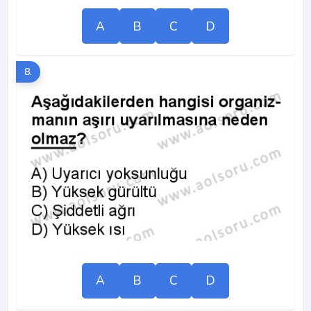
A
B
C
D
8.
A
B
C
D