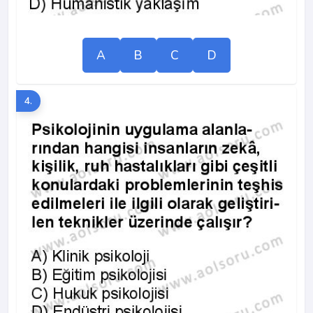
A
B
C
D
4.