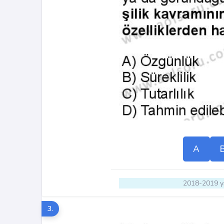
A
2018-2019 yı
3.