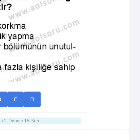
B
C
D
lı 2. Dönem 15. Soru