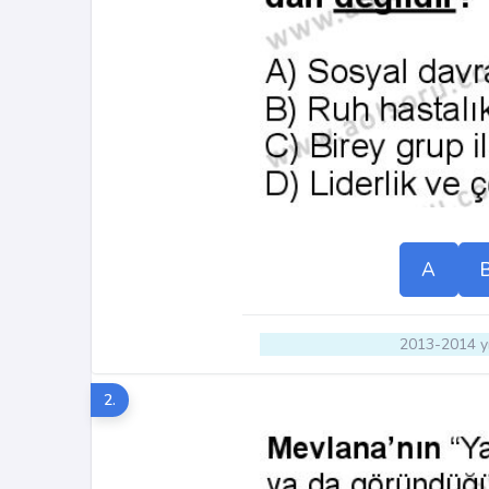
A
2013-2014 yı
2.