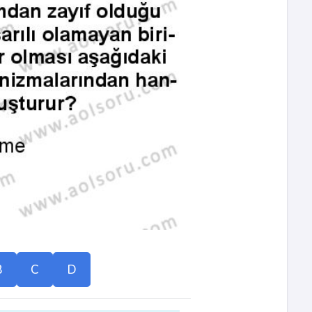
B
C
D