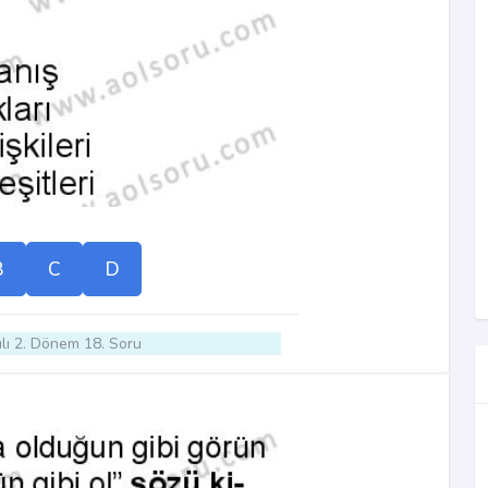
B
C
D
lı 2. Dönem 18. Soru