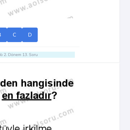
B
C
D
lı 2. Dönem 13. Soru