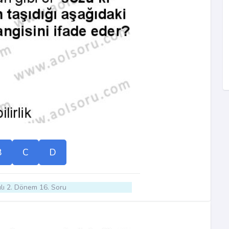
B
C
D
lı 2. Dönem 16. Soru