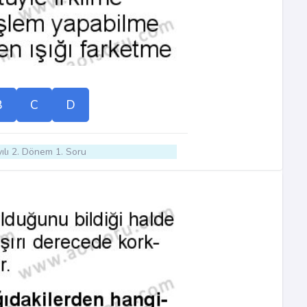
B
C
D
ılı 2. Dönem 1. Soru