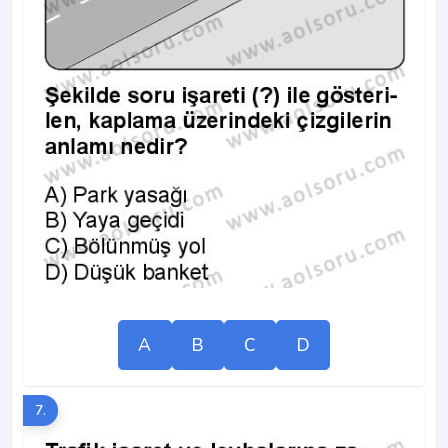
A
B
C
D
7.