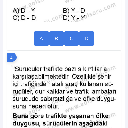
A
B
C
D
2.