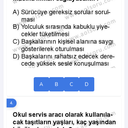
A
B
C
D
4.