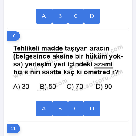
A
B
C
D
10.
A
B
C
D
11.