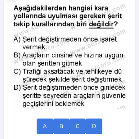
A
B
C
D