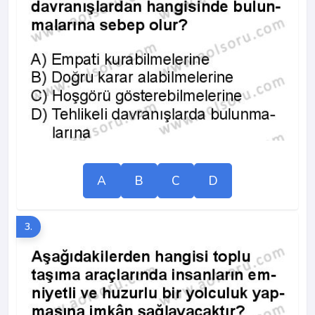
A
B
C
D
3.