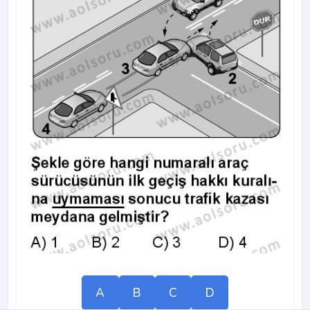
A
B
C
D