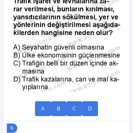
A
B
C
D
8.