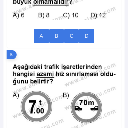
A
B
C
D
5.