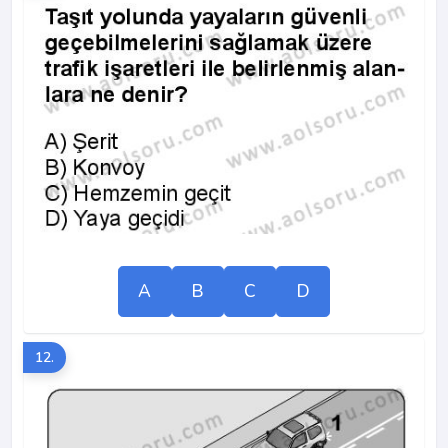
A
B
C
D
12.