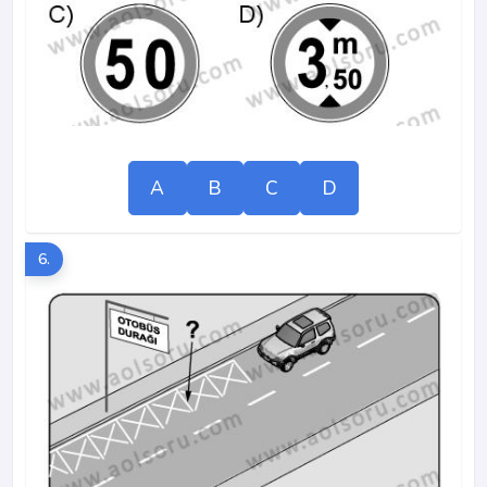
A
B
C
D
6.