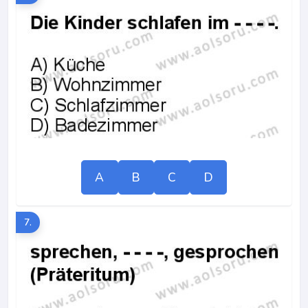
A
B
C
D
7.