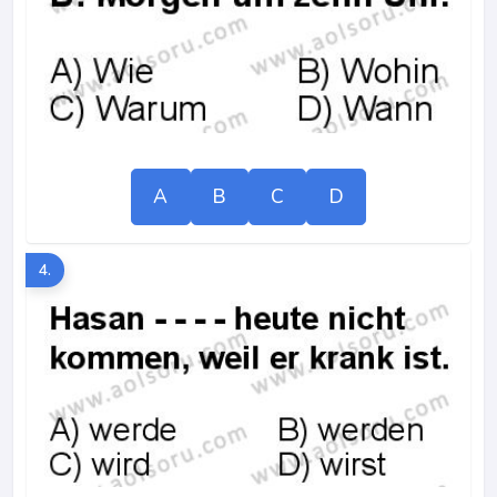
A
B
C
D
4.