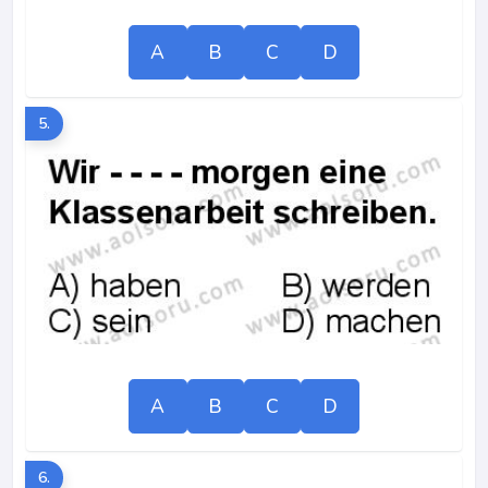
A
B
C
D
5.
A
B
C
D
6.