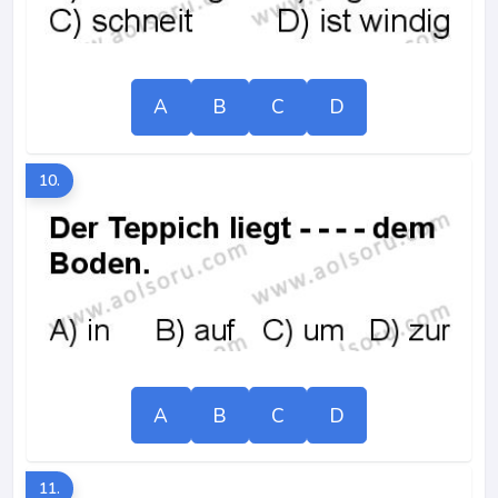
A
B
C
D
10.
A
B
C
D
11.