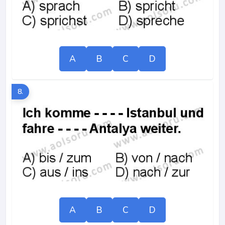
A
B
C
D
8.
A
B
C
D