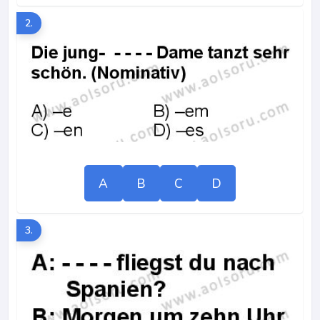
2.
A
B
C
D
3.