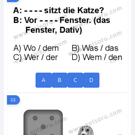
A
B
C
D
12.