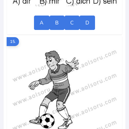
A
B
C
D
15.