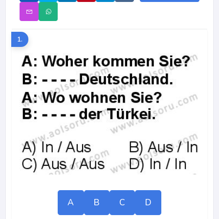
1.
A
B
C
D