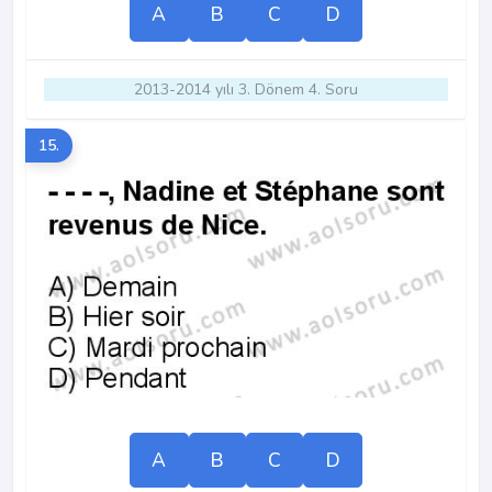
A
B
C
D
2013-2014 yılı 3. Dönem 4. Soru
15.
A
B
C
D