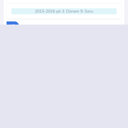
2015-2016 yılı 3. Dönem 9. Soru
16.
A
B
C
D
2015-2016 yılı 3. Dönem 12. Soru