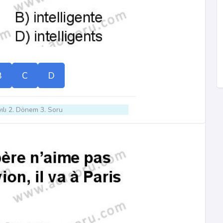
B
C
D
ılı 2. Dönem 3. Soru