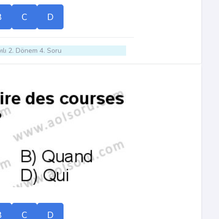
B
C
D
ılı 2. Dönem 4. Soru
B
C
D