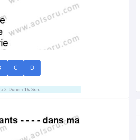
B
C
D
lı 2. Dönem 15. Soru