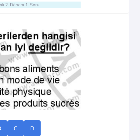
ılı 2. Dönem 1. Soru
B
C
D