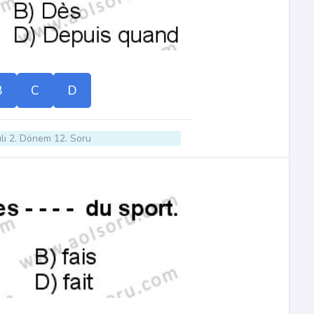
B
C
D
lı 2. Dönem 12. Soru