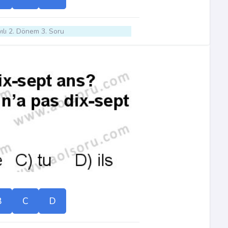
ılı 2. Dönem 3. Soru
B
C
D