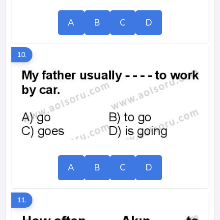
A
B
C
D
10.
A
B
C
D
11.