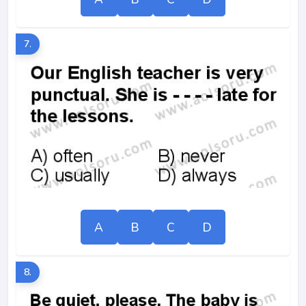
7.
A
B
C
D
8.