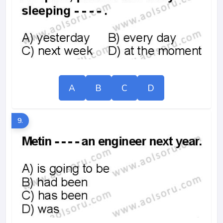
A
B
C
D
9.