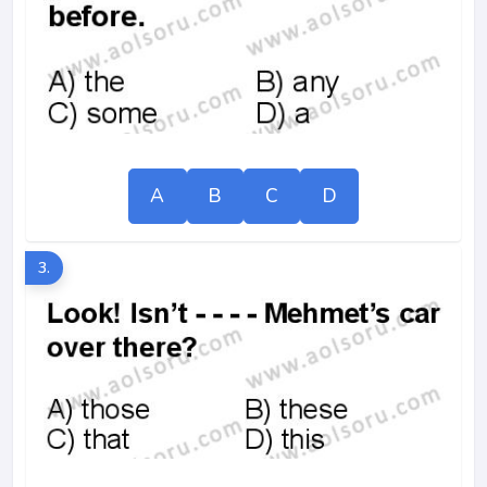
A
B
C
D
3.