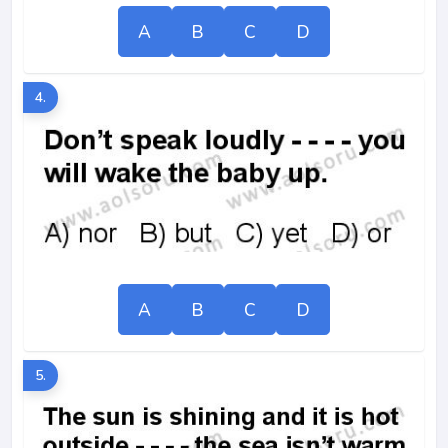
A
B
C
D
4.
A
B
C
D
5.