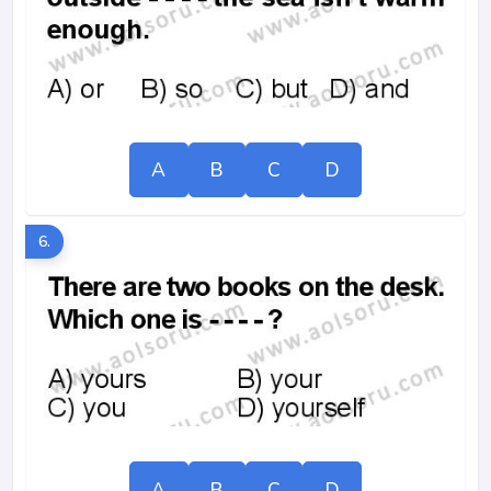
A
B
C
D
6.
A
B
C
D