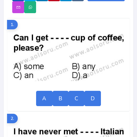
1.
A
B
C
D
2.