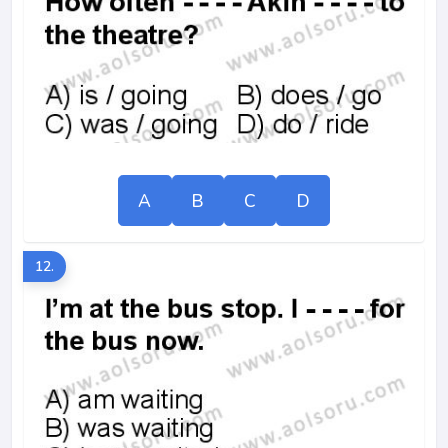
A
B
C
D
12.