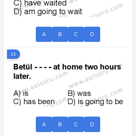
A
B
C
D
13.
A
B
C
D