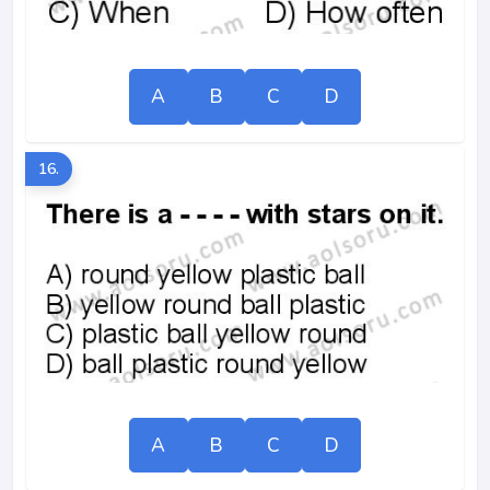
A
B
C
D
16.
A
B
C
D