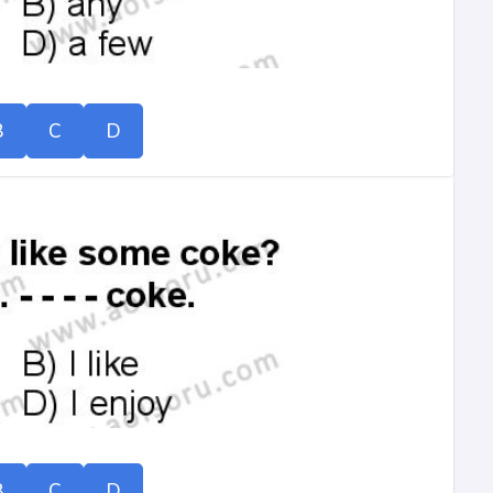
B
C
D
B
C
D