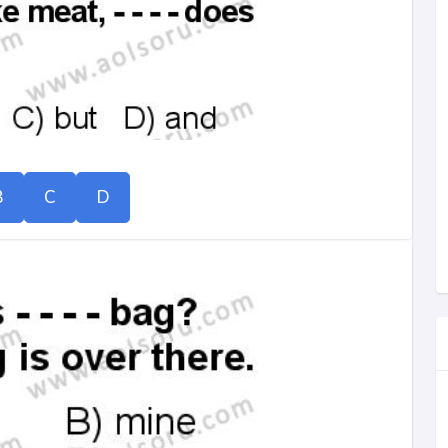
B
C
D