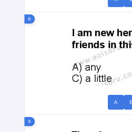
8.
A
9.