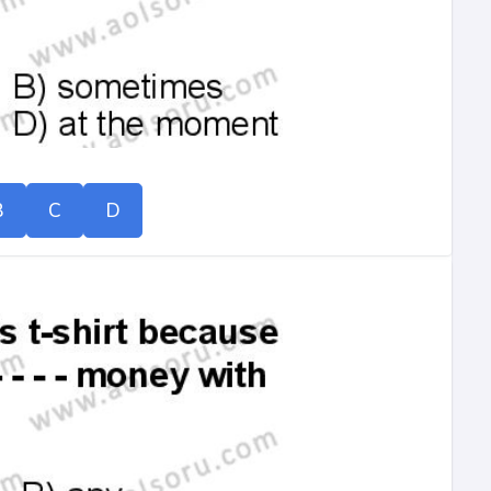
B
C
D