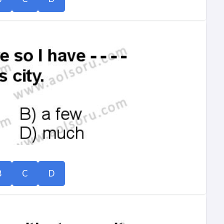
B
C
D