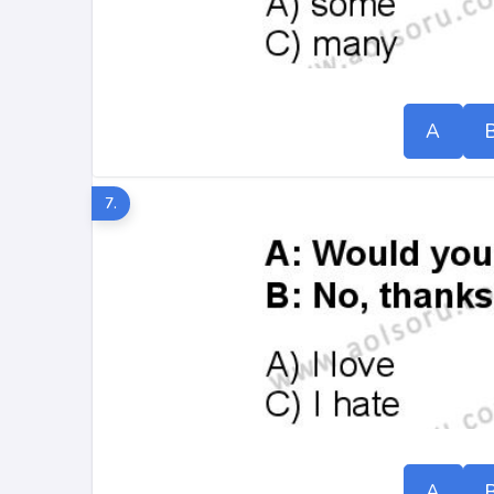
A
7.
A