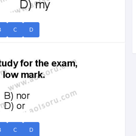
B
C
D
B
C
D