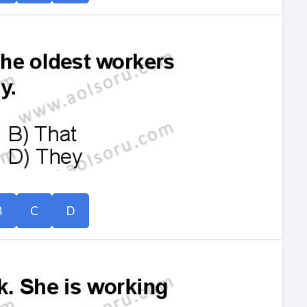
B
C
D