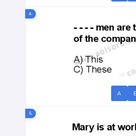
4.
A
5.