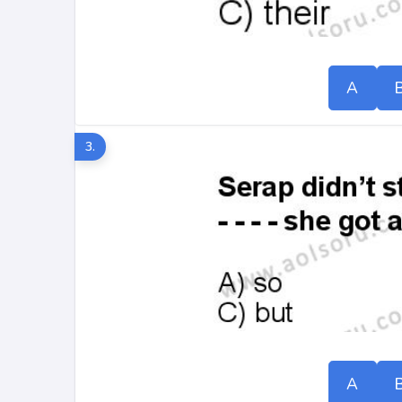
A
3.
A