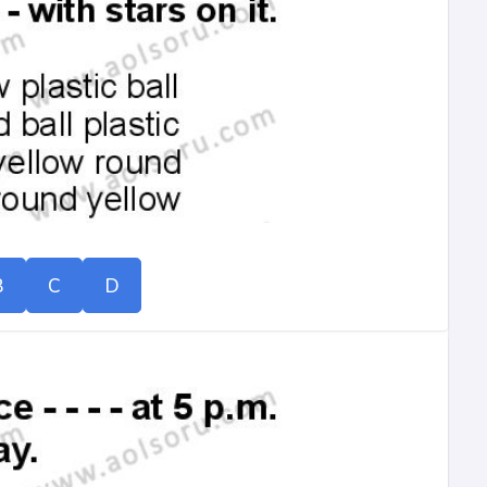
B
C
D