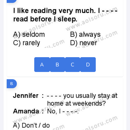
A
B
C
D
8.