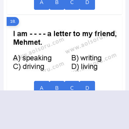
A
B
C
D
18.
A
B
C
D
19.