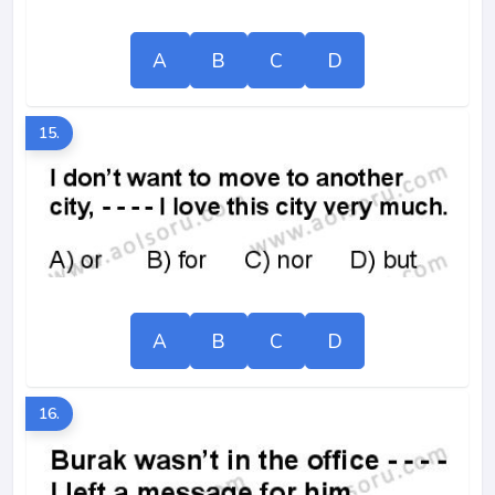
A
B
C
D
15.
A
B
C
D
16.