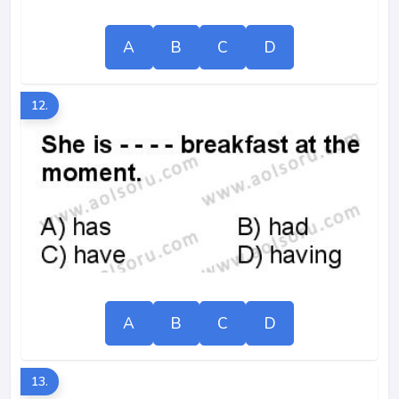
A
B
C
D
12.
A
B
C
D
13.