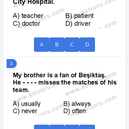
A
B
C
D
2.