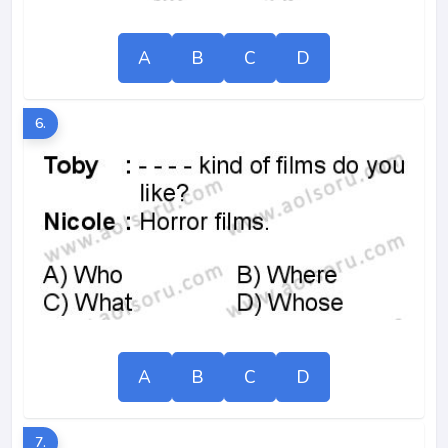
A
B
C
D
6.
A
B
C
D
7.