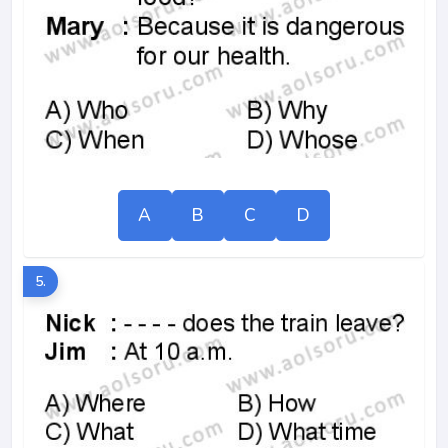
A
B
C
D
5.