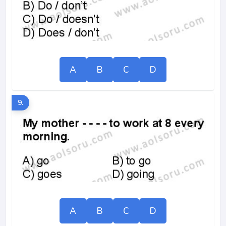
A
B
C
D
9.
A
B
C
D