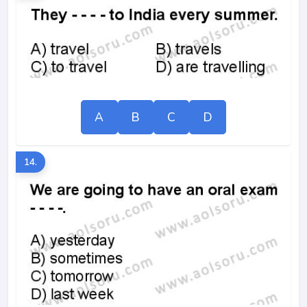
A
B
C
D
14.