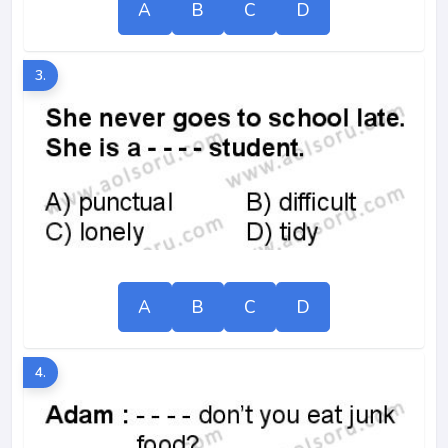
A
B
C
D
3.
A
B
C
D
4.