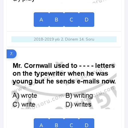
A
B
C
D
2018-2019 yılı 2. Dönem 14. Soru
7.
A
B
C
D