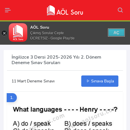
AÖL Soru
AÇ
Çıkmış Sorular Cepte
ÜCRETSİZ - Google Play'de
İngilizce 3 Dersi 2025-2026 Yılı 2. Dönem
Deneme Sınav Soruları
11 Mart Deneme Sınavı
Sınava Başla
1.