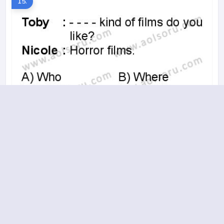
15.
A
B
C
D
2016-2017 yılı 2. Dönem 6. Soru
16.