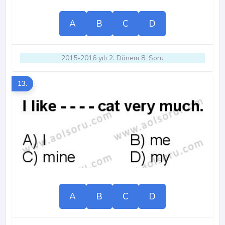
A
B
C
D
2015-2016 yılı 2. Dönem 8. Soru
13.
A
B
C
D