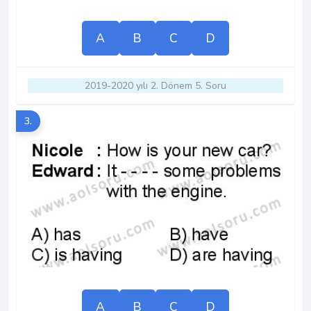
A
B
C
D
2019-2020 yılı 2. Dönem 5. Soru
3.
A
B
C
D