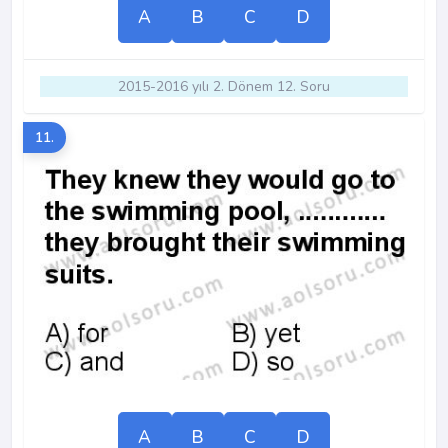
A
B
C
D
2015-2016 yılı 2. Dönem 12. Soru
11.
A
B
C
D