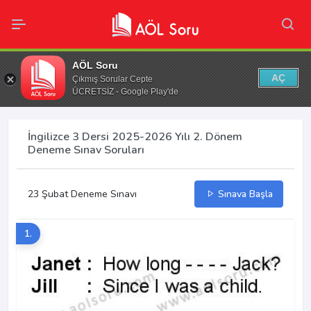
AÖL Soru
AÇ
Çıkmış Sorular Cepte
ÜCRETSİZ - Google Play'de
İngilizce 3 Dersi 2025-2026 Yılı 2. Dönem
Deneme Sınav Soruları
23 Şubat Deneme Sınavı
Sınava Başla
1.