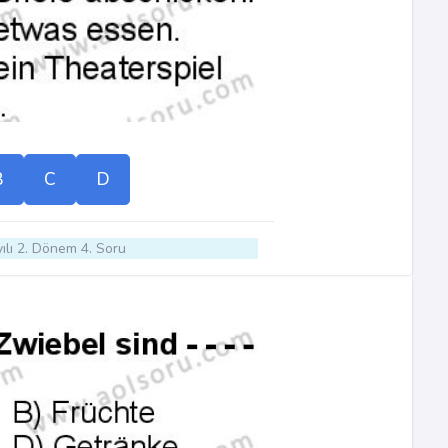
B
C
D
ılı 2. Dönem 4. Soru