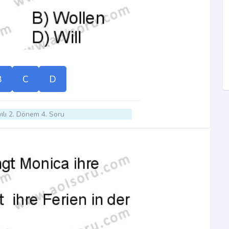
B
C
D
ılı 2. Dönem 4. Soru