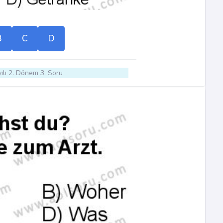
B
C
D
ılı 2. Dönem 3. Soru