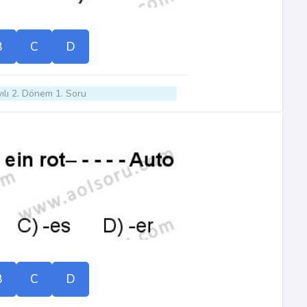
B
C
D
ılı 2. Dönem 1. Soru
B
C
D