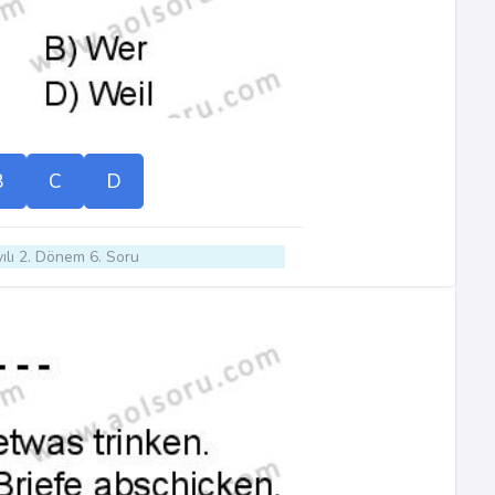
B
C
D
ılı 2. Dönem 6. Soru