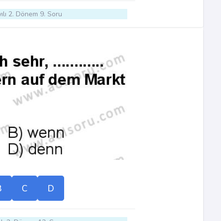
ılı 2. Dönem 9. Soru
B
C
D