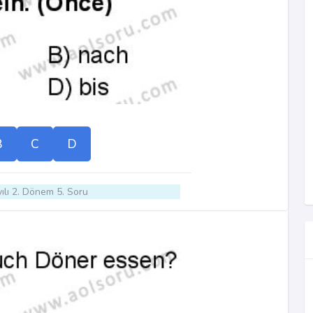
B
C
D
ılı 2. Dönem 5. Soru