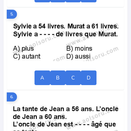
5.
A
B
C
D
6.