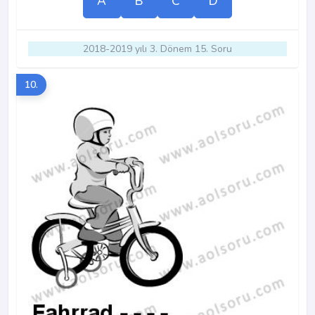
A
B
C
D
2018-2019 yılı 3. Dönem 15. Soru
10.