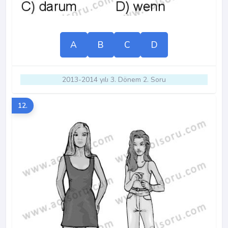
A
B
C
D
2013-2014 yılı 3. Dönem 2. Soru
12.