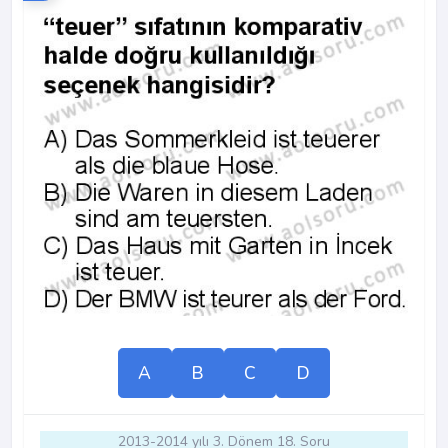
A
B
C
D
2013-2014 yılı 3. Dönem 18. Soru