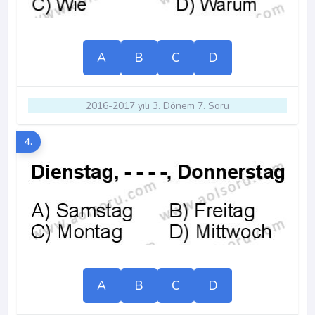
A
B
C
D
2016-2017 yılı 3. Dönem 7. Soru
4.
A
B
C
D