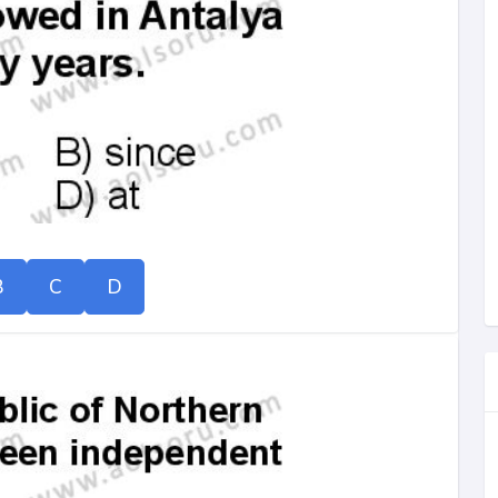
B
C
D