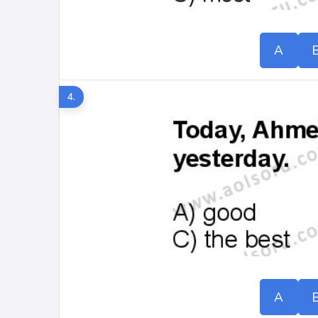
A
4.
A