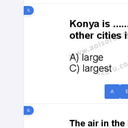
5.
A
6.