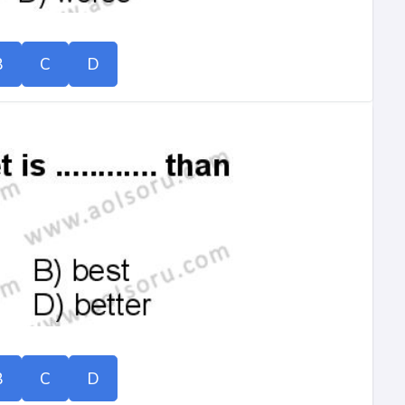
B
C
D
B
C
D