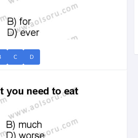
B
C
D