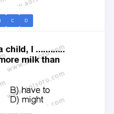
B
C
D