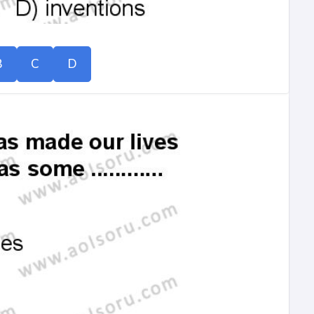
B
C
D