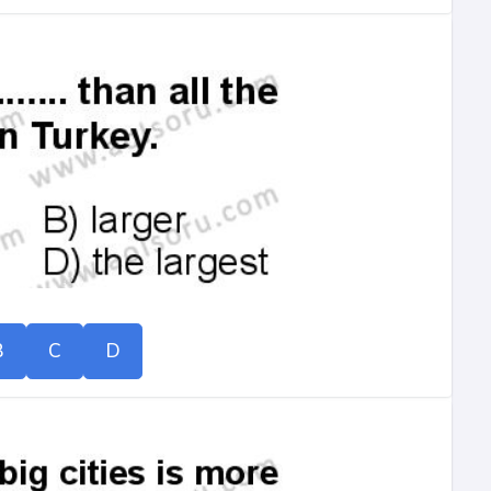
B
C
D