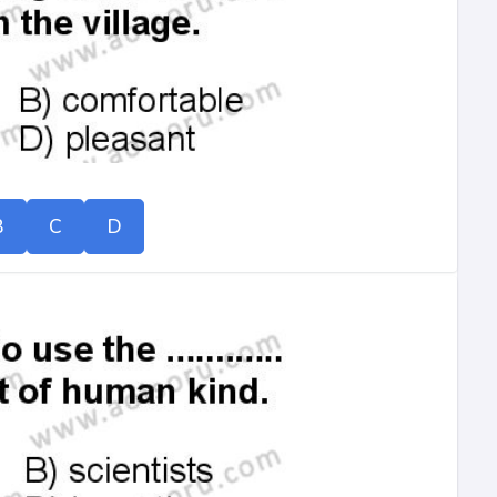
B
C
D