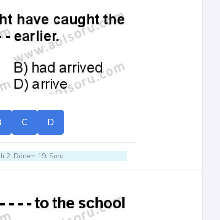
B
C
D
lı 2. Dönem 19. Soru