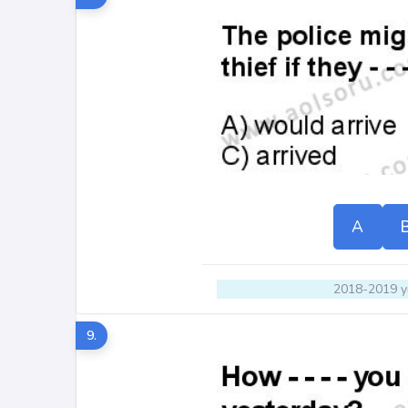
A
2018-2019 yı
9.