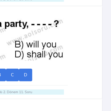
B
C
D
lı 2. Dönem 11. Soru