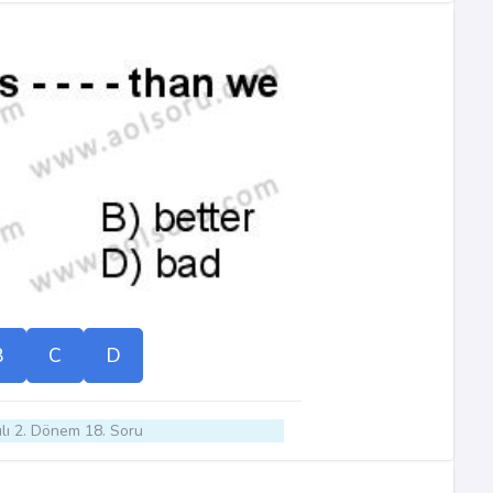
B
C
D
lı 2. Dönem 18. Soru