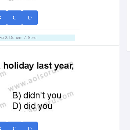
B
C
D
ılı 2. Dönem 7. Soru
B
C
D