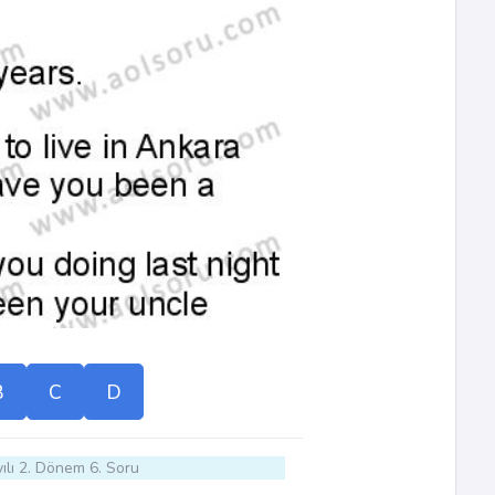
B
C
D
ılı 2. Dönem 6. Soru