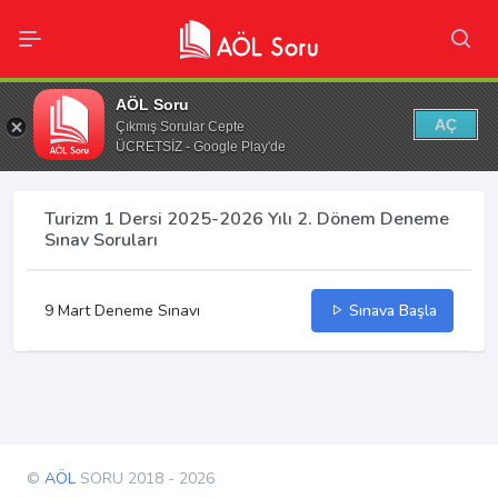
AÖL Soru
AÇ
Çıkmış Sorular Cepte
ÜCRETSİZ - Google Play'de
Turizm 1 Dersi 2025-2026 Yılı 2. Dönem Deneme
Sınav Soruları
9 Mart Deneme Sınavı
Sınava Başla
©
AÖL
SORU 2018 - 2026