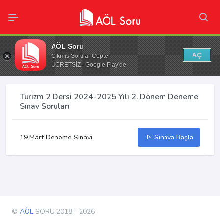
AÖL Soru
AÇ
Çıkmış Sorular Cepte
ÜCRETSİZ - Google Play'de
Turizm 2 Dersi 2024-2025 Yılı 2. Dönem Deneme
Sınav Soruları
19 Mart Deneme Sınavı
Sınava Başla
©
AÖL
SORU 2018 - 2026