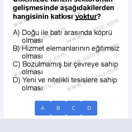
A
B
C
D
2013-2014 yılı 1. Dönem 18. Soru