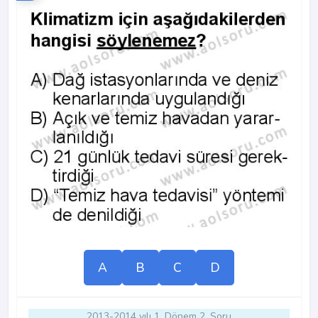
A
B
C
D
2013-2014 yılı 1. Dönem 2. Soru