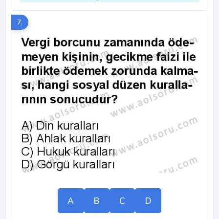
7.
A
B
C
D