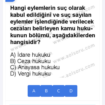
A
B
C
D