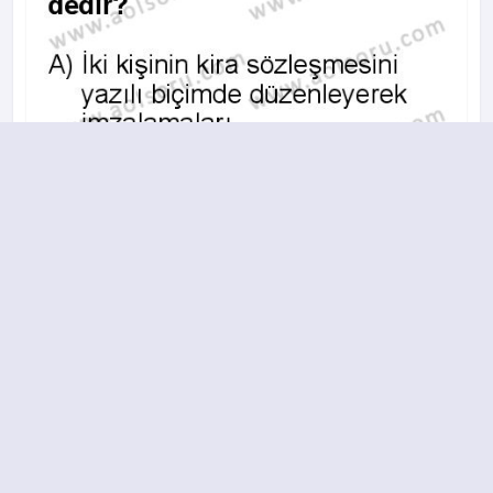
A
B
C
D