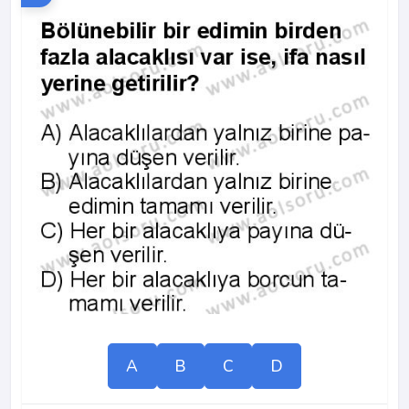
A
B
C
D