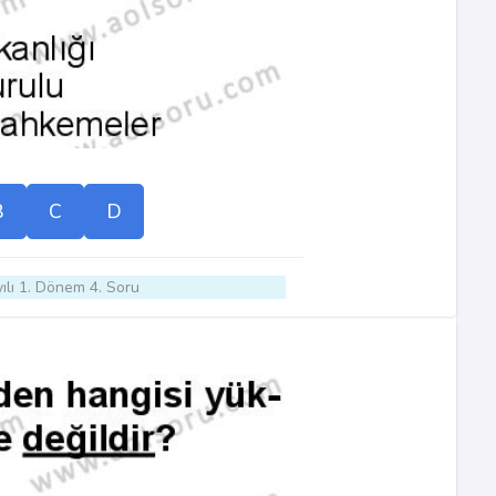
B
C
D
ılı 1. Dönem 4. Soru