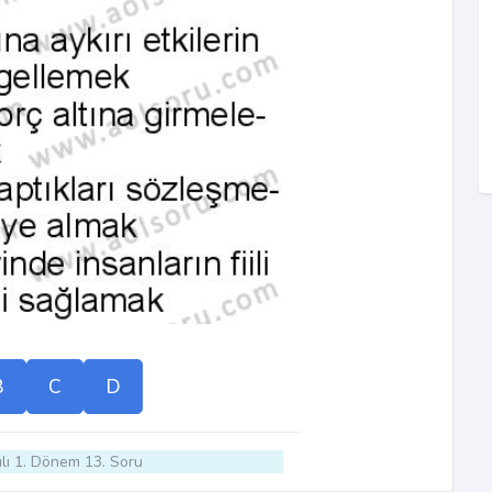
B
C
D
lı 1. Dönem 13. Soru