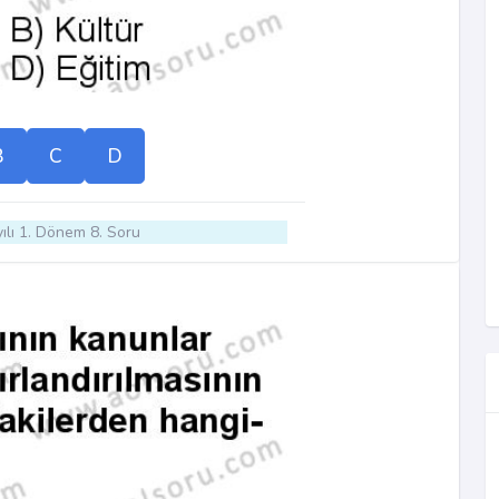
B
C
D
ılı 1. Dönem 8. Soru