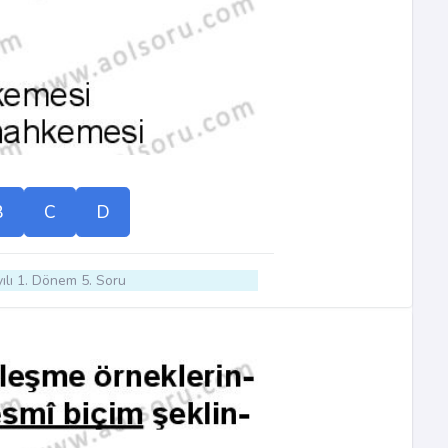
B
C
D
ılı 1. Dönem 5. Soru