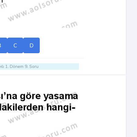
B
C
D
ılı 1. Dönem 9. Soru