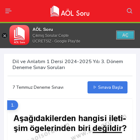
AÖL Soru
AÇ
Çıkmış Sorular Cepte
ÜCRETSİZ - Google Play'de
Dil ve Anlatım 1 Dersi 2024-2025 Yılı 3. Dönem
Deneme Sınav Soruları
7 Temmuz Deneme Sınavı
Sınava Başla
1.