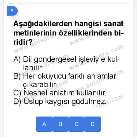
9.
A
B
C
D