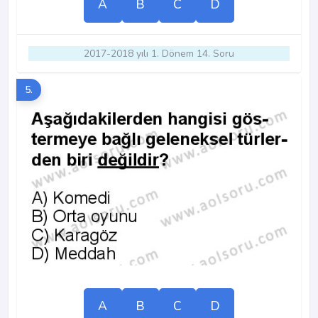
A
B
C
D
2017-2018 yılı 1. Dönem 14. Soru
5.
A
B
C
D