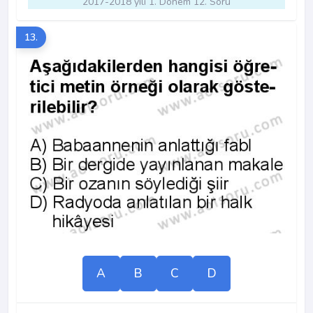
2017-2018 yılı 1. Dönem 12. Soru
13.
A
B
C
D