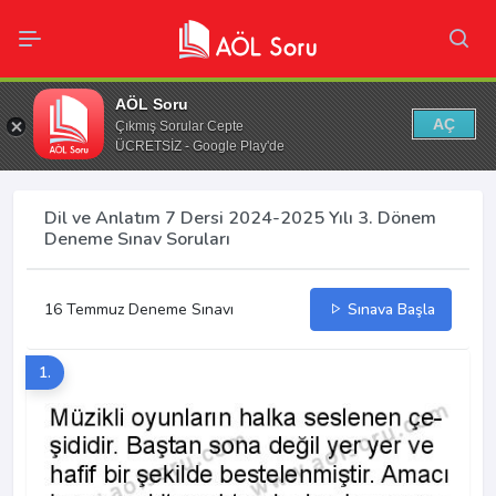
AÖL Soru
AÇ
Çıkmış Sorular Cepte
ÜCRETSİZ - Google Play'de
Dil ve Anlatım 7 Dersi 2024-2025 Yılı 3. Dönem
Deneme Sınav Soruları
16 Temmuz Deneme Sınavı
Sınava Başla
1.