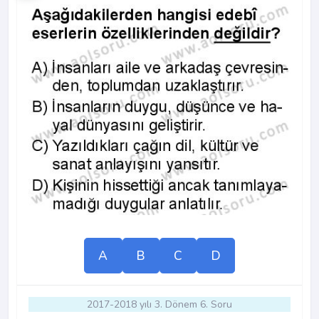
A
B
C
D
2017-2018 yılı 3. Dönem 6. Soru