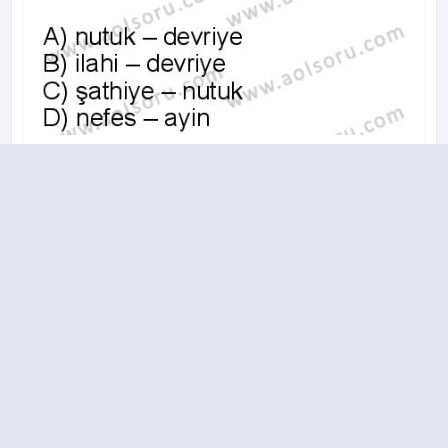
A
B
C
D
2015-2016 yılı 3. Dönem 18. Soru
15.