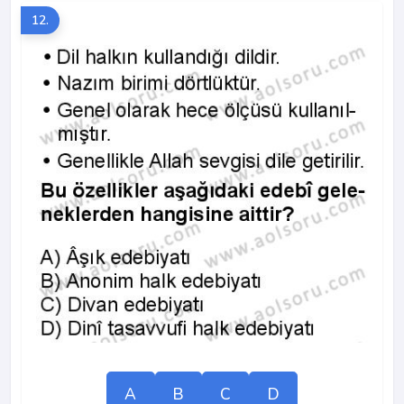
12.
A
B
C
D