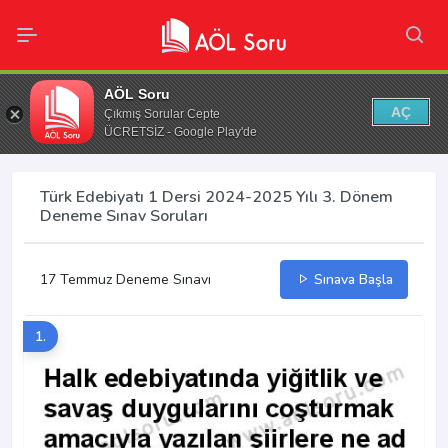
AÖL Soru
AÇ
Çıkmış Sorular Cepte
ÜCRETSİZ - Google Play'de
Türk Edebiyatı 1 Dersi 2024-2025 Yılı 3. Dönem
Deneme Sınav Soruları
17 Temmuz Deneme Sınavı
Sınava Başla
1.