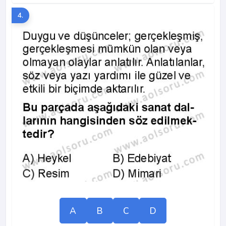
4.
A
B
C
D