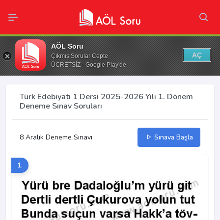
AÖL Soru
AÇ
Çıkmış Sorular Cepte
ÜCRETSİZ - Google Play'de
Türk Edebiyatı 1 Dersi 2025-2026 Yılı 1. Dönem
Deneme Sınav Soruları
8 Aralık Deneme Sınavı
Sınava Başla
1.