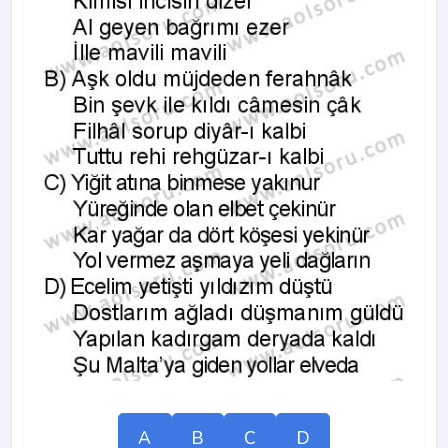
A
B
C
D