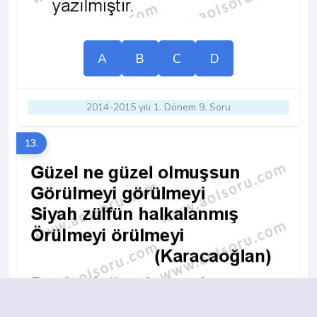
A
B
C
D
2014-2015 yılı 1. Dönem 9. Soru
13.