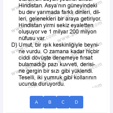
A
B
C
D