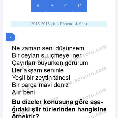
A
B
C
D
2015-2016 yılı 1. Dönem 14. Soru
7.