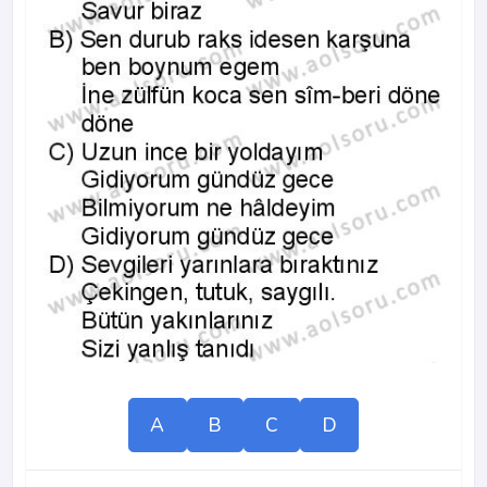
A
B
C
D