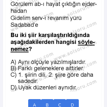
A
B
C
D