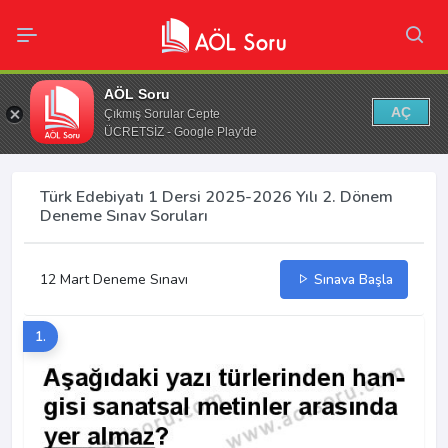
AÖL Soru
AÇ
Çıkmış Sorular Cepte
ÜCRETSİZ - Google Play'de
Türk Edebiyatı 1 Dersi 2025-2026 Yılı 2. Dönem
Deneme Sınav Soruları
12 Mart Deneme Sınavı
Sınava Başla
1.