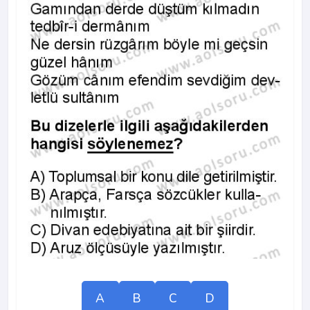
A
B
C
D