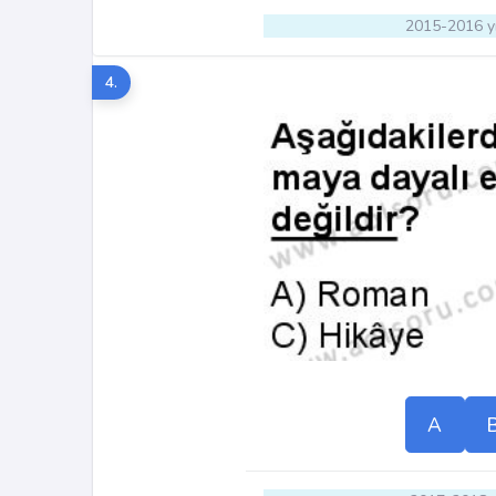
2015-2016 yı
4.
A