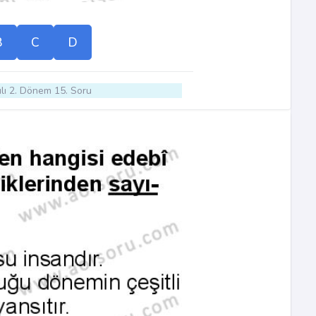
B
C
D
lı 2. Dönem 15. Soru