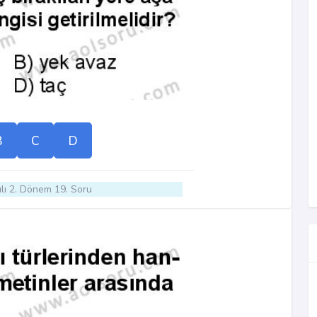
B
C
D
lı 2. Dönem 19. Soru