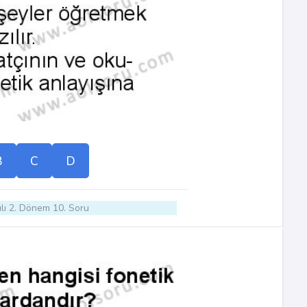
B
C
D
lı 2. Dönem 10. Soru