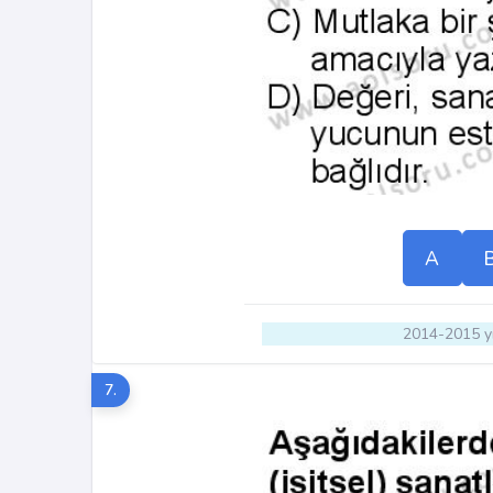
A
2014-2015 yı
7.