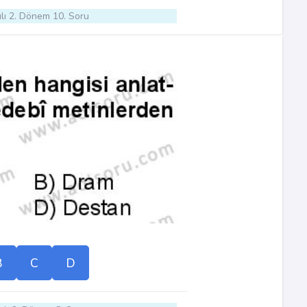
lı 2. Dönem 10. Soru
B
C
D