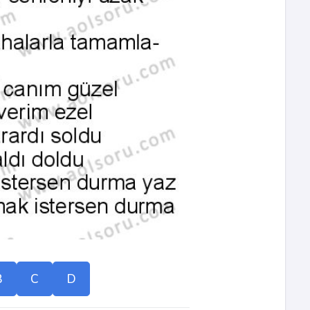
B
C
D