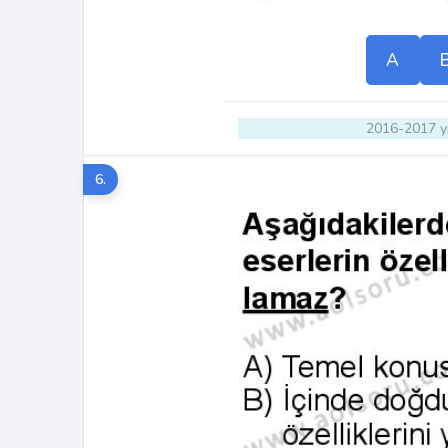
A
2016-2017 yı
6.