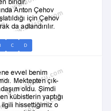
B
C
D