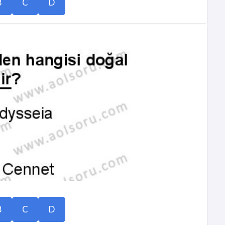
B
C
D
B
C
D