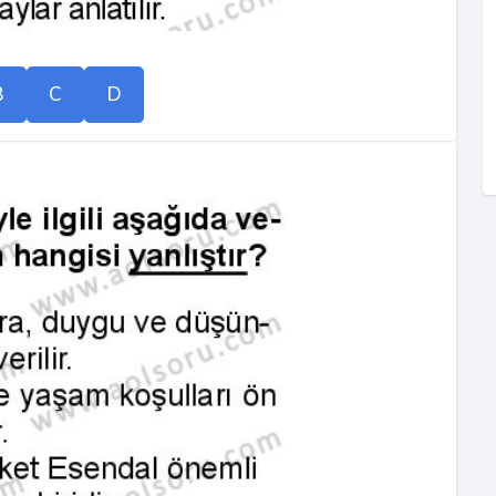
B
C
D