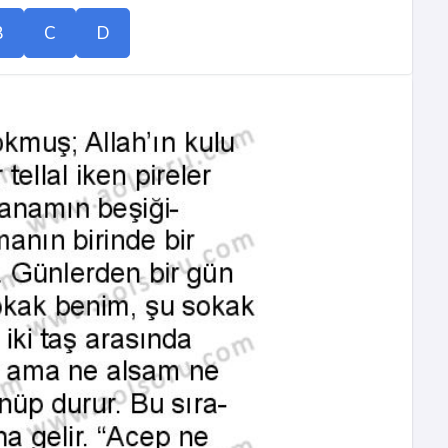
B
C
D